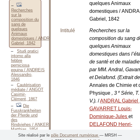
quelques Animaux
Recherches
domestiques / ANDRA
sur la
Gabriel, 1842
composition du
sang de
quelques
Intitulé
Recherches sur la
Animaux
composition du sang d
domestiques / ANDRAL
Gabriel, 1842
quelques Animaux
Studj pratici
domestiques dans l’éta
intorno alla
febbre
de santé et de maladie
perniciosa
par MM. Andral, Gavarr
equina / ANDREIS
Alessandro,
et Delafond. (Extrait d
1846
Cautérisation
Annales de Chimie et 
médiate / ANGOT
e
Physique
, 3
Série, T.
Casimir-
Clément, 1867
V.).
/
ANDRAL Gabriel
Die
GAVARRET Louis-
Fusskrankheiten
der Pferde und
Dominique-Jules
et
des
DELAFOND Henri-
Rindviehes / ANKER
Matthias, 1854
Mamert-Onésime
Kropfe und
Site réalisé par le
pôle Document numérique
— MRSH —
Rotze und deren