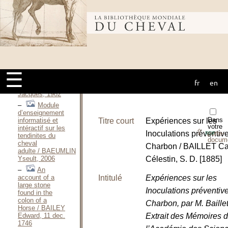
supérieur du
cheval / BACHER
Emmanuelle,
Bibliothèque
1995
La métrite
contagieuse des
équidés, étude
mondiale du
bibliographique
et
expérimentale / BADIN
☰
DE MONTJOYE
fr
en
cheval
Thierry-
Jacques, 1982
Module
d’enseignement
Dans
informatisé et
Titre court
Expériences sur les
votre
intéractif sur les
⇪
Inoculations préventiv
porte-
PDF
tendinites du
docum
cheval
Charbon / BAILLET Ca
adulte / BAEUMLIN
Yseult, 2006
Célestin, S. D. [1885]
An
account of a
Intitulé
Expériences sur les
large stone
Inoculations préventiv
found in the
colon of a
Charbon, par M. Baillet
Horse / BAILEY
Edward, 11 dec.
Extrait des Mémoires 
1746