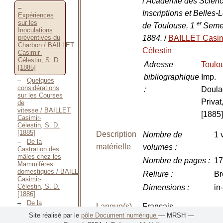
l’Académie des Scienc
Inscriptions et Belles-L
Expériences
sur les
er
de Toulouse, 1
Seme
Inoculations
préventives du
1884.
/
BAILLET Casim
Charbon / BAILLET
Célestin
Casimir-
Célestin, S. D.
Adresse
Toulo
[1885]
bibliographique
Imp.
Quelques
considérations
:
Doula
sur les Courses
Privat
de
vitesse / BAILLET
[1885]
Casimir-
Célestin, S. D.
[1885]
Description
Nombre de
1 
De la
matérielle
volumes
:
Castration des
mâles chez les
Nombre de pages
:
17
Mammifères
domestiques / BAILLET
Reliure
:
Br
Casimir-
Célestin, S. D.
Dimensions
:
in
[1886]
De la
Langue(s)
Français
Castration des
Site réalisé par le
pôle Document numérique
— MRSH —
Femelles chez