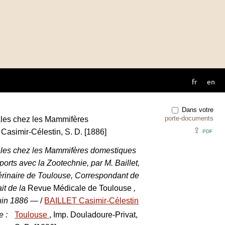
fr
en
Dans votre
porte-documents
âles chez les Mammifères
⇪
asimir-Célestin, S. D. [1886]
PDF
âles chez les Mammifères domestiques
orts avec la Zootechnie, par M. Baillet,
térinaire de Toulouse, Correspondant de
it de la
Revue Médicale de Toulouse
,
uin 1886 —
/
BAILLET Casimir-Célestin
e
:
Toulouse
, Imp. Douladoure-Privat,