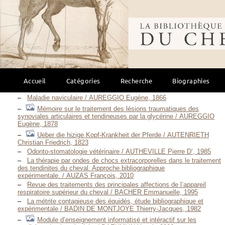
française, 2010
Maladies des chevaux — 2015 / Association vétérinaire équine
française, 2015
Bibliothèque mondi
Infection des équidés par le virus west nile / ASTIER Solveig,
2004
Du Panaris chez le Cheval / AUBRION C., 1869
Equine surgery — 2019 / AUER Jorg A., 2019
Interactions médicamenteuses d’intérêt pratique chez les
équidés / AUFILS Valérie, 1994
Accueil
Catégories
Recherche
Biographies
Contribution à l’étude des endométrites chroniques chez la
jument / AUPETIT Jean-Pascal, 1997
Maladie naviculaire / AUREGGIO Eugène, 1866
Mémoire sur le traitement des lésions traumatiques des
synoviales articulaires et tendineuses par la glycérine / AUREGGIO
Eugène, 1878
Ueber die hizige Kopf-Krankheit der Pferde / AUTENRIETH
Christian Friedrich, 1823
Odonto-stomatologie vétérinaire / AUTHEVILLE Pierre D’, 1985
La thérapie par ondes de chocs extracorporelles dans le traitement
des tendinites du cheval. Approche bibliographique
expérimentale. / AUZAS François, 2010
Revue des traitements des principales affections de l’appareil
respiratoire supérieur du cheval / BACHER Emmanuelle, 1995
La métrite contagieuse des équidés, étude bibliographique et
expérimentale / BADIN DE MONTJOYE Thierry-Jacques, 1982
Module d’enseignement informatisé et intéractif sur les