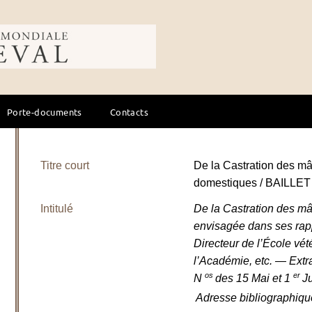
ale du cheval
Porte-documents
Contacts
Titre court
De la Castration des m
domestiques / BAILLET C
Intitulé
De la Castration des m
envisagée dans ses rapp
Directeur de l’École vé
l’Académie, etc. — Extra
os
er
N
des 15 Mai et 1
J
Adresse bibliographiqu