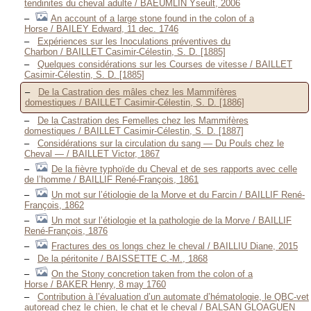
tendinites du cheval adulte / BAEUMLIN Yseult, 2006
An account of a large stone found in the colon of a
Horse / BAILEY Edward, 11 dec. 1746
Expériences sur les Inoculations préventives du
Charbon / BAILLET Casimir-Célestin, S. D. [1885]
Quelques considérations sur les Courses de vitesse / BAILLET
Casimir-Célestin, S. D. [1885]
De la Castration des mâles chez les Mammifères
domestiques / BAILLET Casimir-Célestin, S. D. [1886]
De la Castration des Femelles chez les Mammifères
domestiques / BAILLET Casimir-Célestin, S. D. [1887]
Considérations sur la circulation du sang — Du Pouls chez le
Cheval — / BAILLET Victor, 1867
De la fièvre typhoïde du Cheval et de ses rapports avec celle
de l’homme / BAILLIF René-François, 1861
Un mot sur l’étiologie de la Morve et du Farcin / BAILLIF René-
François, 1862
Un mot sur l’étiologie et la pathologie de la Morve / BAILLIF
René-François, 1876
Fractures des os longs chez le cheval / BAILLIU Diane, 2015
De la péritonite / BAISSETTE C.-M., 1868
On the Stony concretion taken from the colon of a
Horse / BAKER Henry, 8 may 1760
Contribution à l’évaluation d’un automate d’hématologie, le QBC-vet
autoread chez le chien, le chat et le cheval / BALSAN GLOAGUEN