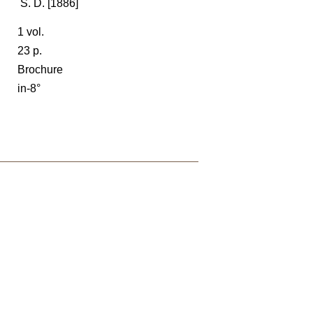
S. D. [1886]
1 vol.
23 p.
Brochure
in-8°