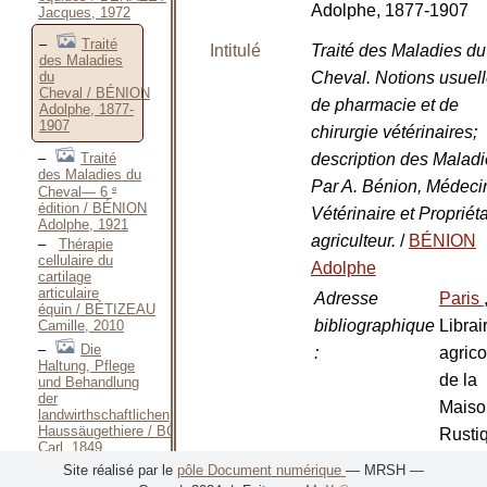
Adolphe, 1877-1907
Jacques, 1972
Traité
Intitulé
Traité des Maladies du
des Maladies
Cheval. Notions usuel
du
Cheval / BÉNION
de pharmacie et de
Adolphe, 1877-
1907
chirurgie vétérinaires;
Traité
description des Maladi
des Maladies du
Par A. Bénion, Médeci
e
Cheval— 6
édition / BÉNION
Vétérinaire et Propriéta
Adolphe, 1921
agriculteur.
/
BÉNION
Thérapie
cellulaire du
Adolphe
cartilage
articulaire
Adresse
Paris
équin / BÉTIZEAU
bibliographique
Librai
Camille, 2010
Die
:
agrico
Haltung, Pflege
de la
und Behandlung
der
Maiso
landwirthschaftlichen
Haussäugethiere / BÖHM
Rusti
Carl, 1849
1877-
Der
Site réalisé par le
pôle Document numérique
— MRSH —
thierärztliche