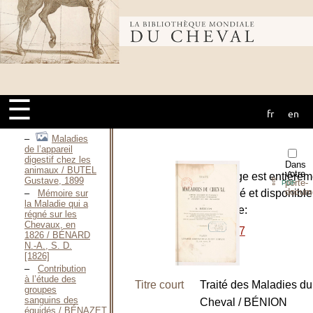
à l’étude de
l’évolution de la
pathologie
Bibliothèque
animale / BUSSE
Jean-Claude,
1952
mondiale du
Die
Beschälseuche
der
☰
Pferde / BUSSE
fr
en
Philipp Ludwig
cheval
Theodor, 1857
Maladies
de l’appareil
digestif chez les
Dans
animaux / BUTEL
votre
L’ouvrage est entièrem
Gustave, 1899
⇪
porte-
PDF
docum
numérisé et disponible
Mémoire sur
la Maladie qui a
le site de:
régné sur les
Chevaux, en
-
1877
1826 / BÉNARD
N.-A., S. D.
[1826]
Contribution
à l’étude des
Titre court
Traité des Maladies du
groupes
sanguins des
Cheval / BÉNION
équidés / BÉNAZET