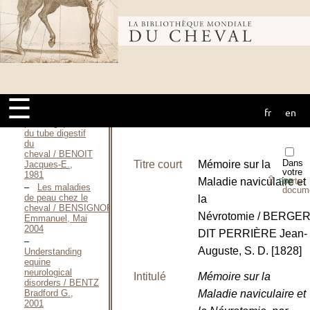
Colombe, 2005
Étude
Bibliothèque
critique des
techniques de
mesure de la
protidémie chez
le
mondiale du
cheval / BENOIST
Mathieu, 2001
☰
Aspects
fr
en
normaux et
cheval
pathologiques
du tube digestif
du
cheval / BENOIT
Dans
Titre court
Mémoire sur la
Jacques-E.,
votre
1981
⇪
Maladie naviculaire et
porte-
PDF
Les maladies
docum
de peau chez le
la
cheval / BENSIGNOR
Névrotomie / BERGE
Emmanuel, Mai
2004
DIT PERRIÈRE Jean-
Auguste, S. D. [1828]
Understanding
equine
neurological
Intitulé
Mémoire sur la
disorders / BENTZ
Maladie naviculaire et
Bradford G.,
2001