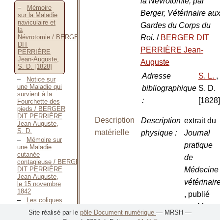
la Névrotomie, par
Mémoire
Berger, Vétérinaire au
sur la Maladie
naviculaire et
Gardes du Corps du
la
Roi.
/
BERGER DIT
Névrotomie / BERGER
DIT
PERRIÈRE Jean-
PERRIÈRE
Jean-Auguste,
Auguste
S. D. [1828]
Adresse
S. L.
,
Notice sur
une Maladie qui
bibliographique
S. D.
survient à la
:
[1828]
Fourchette des
pieds / BERGER
DIT PERRIÈRE
Description
Description
extrait du
Jean-Auguste,
S. D.
matérielle
physique
:
Journal
Mémoire sur
pratique
une Maladie
cutanée
de
contagieuse / BERGER
DIT PERRIÈRE
Médecine
Jean-Auguste,
vétérinair
le 15 novembre
1842
, publié
Les coliques
par M.
du
Site réalisé par le
pôle Document numérique
— MRSH —
poulain / BERJAMIN
Dupuy