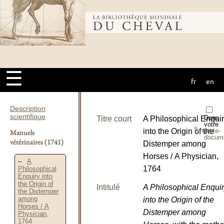
Bibliothèque
mondiale du
☰
fr
en
cheval
Description
scientifique
Dans
Titre court
A Philosophical Enqui
votre
⇪
into the Origin of the
porte-
Manuels
PDF
docum
vétérinaires
(1741)
Distemper among
Horses / A Physician,
A
1764
Philosophical
Enquiry into
the Origin of
Intitulé
A Philosophical Enqui
the Distemper
among
into the Origin of the
Horses / A
Distemper among
Physician,
1764