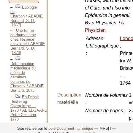
Horses, with the meth
Étiologie
of Cure, and also into
du
Epidemics in general.
Charbon / ABADIE
Bernard, S. D.
By a Physician.
/
A
[1867]
Physician
Une forme
de rhumatisme
Adresse
Lond
chez l’espèce
chevaline / ABADIE
bibliographique
,
Bernard, S. D.
[1870]
:
Printe
for W.
Détermination
Brist
méthodique du
siège de
...,
certaines
boiteries de
1764
Chevaux / ABADIE
Bernard, 1875
Description
Nombre de volumes
1
En Dansk
Heste- og
matérielle
:
vo
Qvæg-læge —
1770 / ABILDGAARD
Nombre de pages
:
2
Peter Christian,
p.
1770
Unterricht
Dimensions
:
in
Site réalisé par le
pôle Document numérique
— MRSH —
von Pferden,