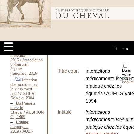
1994 / Association
vétérinaire
Bibliothèque
équine
française, 1994
Maladies des
chevaux —
mondiale du
2010 / Association
vétérinaire
équine
☰
française, 2010
fr
en
cheval
Maladies des
chevaux —
2015 / Association
vétérinaire
équine
Dans
Titre court
Interactions
française, 2015
votre
⇪
médicamenteuses d’int
porte-
PDF
Infection
docum
des équidés par
pratique chez les
le virus west
équidés / AUFILS Valér
nile / ASTIER
Solveig, 2004
1994
Du Panaris
chez le
Intitulé
Interactions
Cheval / AUBRION
C., 1869
médicamenteuses d’int
Equine
surgery —
pratique chez les équ
2019 / AUER