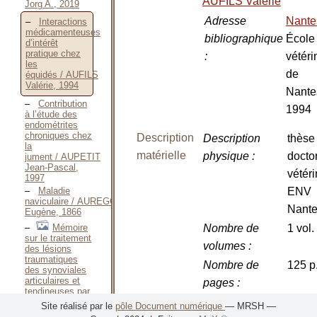
AUFILS Valérie
Jorg A., 2019
Adresse
Nant
Interactions
médicamenteuses
bibliographique
École
d’intérêt
pratique chez
:
vétéri
les
de
équidés / AUFILS
Valérie, 1994
Nante
Contribution
1994
à l’étude des
endométrites
chroniques chez
Description
Description
thèse
la
matérielle
physique
:
docto
jument / AUPETIT
Jean-Pascal,
vétéri
1997
Maladie
ENV
naviculaire / AUREGGIO
Nant
Eugène, 1866
Mémoire
Nombre de
1 vol.
sur le traitement
volumes
:
des lésions
traumatiques
Nombre de
125 p
des synoviales
articulaires et
pages
:
tendineuses par
Dimensions
:
30 c
la
Site réalisé par le
pôle Document numérique
— MRSH —
glycérine / AUREGGIO