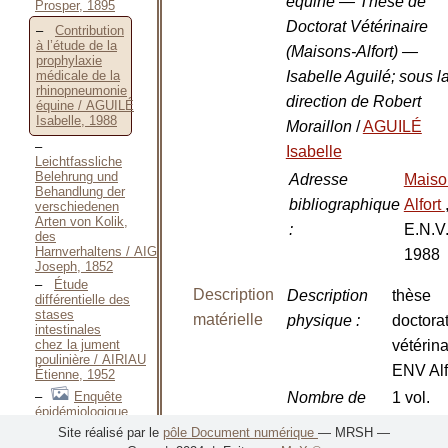
équine — Thèse de
Prosper, 1895
Doctorat Vétérinaire
Contribution
à l’étude de la
(Maisons-Alfort) —
prophylaxie
Isabelle Aguilé; sous l
médicale de la
rhinopneumonie
direction de Robert
équine / AGUILÉ
Isabelle, 1988
Moraillon
/
AGUILÉ
Isabelle
Leichtfassliche
Belehrung und
Adresse
Maiso
Behandlung der
bibliographique
Alfort
verschiedenen
Arten von Kolik,
:
E.N.V.
des
Harnverhaltens / AIGELDINGER
1988
Joseph, 1852
Étude
Description
Description
thèse
différentielle des
stases
matérielle
physique
:
doctora
intestinales
chez la jument
vétérina
poulinière / AIRIAU
ENV Alf
Étienne, 1952
Enquête
Nombre de
1 vol.
épidémiologique
volumes
:
descriptive en
Site réalisé par le
pôle Document numérique
— MRSH —
dermatologie