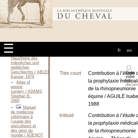
Unterricht / ABLEITNER
Kaspar, 1866
Bibliothèque
Das
Kriegspferd im
gesunden und
kranken
mondiale du
Zustande / ABLEITNER
J. Kaspar, 1868
☰
Die
Verschneidung
fr
en
cheval
(Castration) der
Hausthiere des
männlichen und
weiblichen
Geschlechts / ABLEITNER
Dans
Titre court
Contribution à l’étude 
Kaspar, 1879
votre
⇪
la prophylaxie médical
porte-
PDF
Atlas of
docum
equine
de la rhinopneumonie
surgery / ADAMS
Stephan B.,
équine / AGUILÉ Isabel
2000
1988
Manuel
de médecine
Intitulé
Contribution à l’étude 
vétérinaire à
l’usage des
la prophylaxie médical
agriculteurs et
des gens du
de la rhinopneumonie
monde / ADENOT