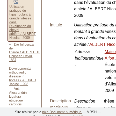
dans l’évaluation du c
Utilisation
athlète / ALBERT Nico
pratique du
tapis roulant à
2009
grande vitesse
dans
Intitulé
Utilisation pratique du 
l’évaluation du
cheval
roulant à grande vites
athlète / ALBERT
dans l’évaluation du c
Nicolas, 2009
athlète
/
ALBERT Nico
Die Influenza
der
Adresse
Maiso
Pferde / ALBRECHT
Christian David,
bibliographique
Alfort
1857
:
École
Developmental
nation
orthopaedic
disease in
vétéri
horses / ALDRED
d’Alfor
Janine, 1998
Ant.
2009
Alessandrini
Ligatura
utriusque
Description
Description
thèse
carotidis
matérielle
physique
:
doctor
primativae in
Equo
Site réalisé par le
pôle Document numérique
— MRSH —
vétérin
prosperé / ALESSANDRINUS