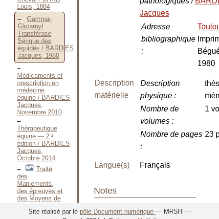
pathologiques
/
BARD
Louis, 1884
Jacques
Gamma-
Adresse
Toulo
Glutamyl
Transférase
bibliographique
Impri
Sérique des
équidés / BARDIES
:
Bégué
Jacques, 1980
1980
Médicaments et
Description
prescription en
Description
thès
médecine
matérielle
physique
:
mém
équine / BARDIES
Jacques,
Nombre de
1 vo
Novembre 2010
volumes
:
Thérapeutique
Nombre de pages
23 p
e
équine — 2
édition / BARDIES
:
Jacques,
Octobre 2014
Langue(s)
Français
Traité
des
Maniements,
Notes
des épreuves et
des Moyens de
contention et de
Notes sur la
Site réalisé par le
pôle Document numérique
— MRSH —
gouverne qu’on