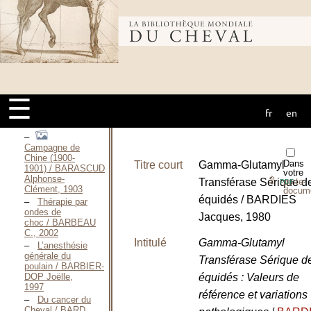
Instruction
sur les Maladies
épizootiques les
Bibliothèque
plus
familières / BARAILON
Jean-François,
1787
mondiale du
Handbook of
equine
☰
respiratory
fr
en
endoscopy / BARAKZAI
cheval
Safia, 2007
Campagne de
Chine (1900-
Dans
Titre court
Gamma-Glutamyl
1901) / BARASCUD
votre
Alphonse-
⇪
Transférase Sérique d
porte-
PDF
Clément, 1903
docum
équidés / BARDIES
Thérapie par
ondes de
Jacques, 1980
choc / BARBEAU
C., 2002
Intitulé
Gamma-Glutamyl
L’anesthésie
générale du
Transférase Sérique d
poulain / BARBIER-
DOP Joëlle,
équidés : Valeurs de
1997
référence et variations
Du cancer du
Cheval / BARD