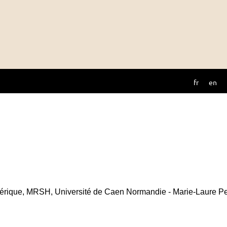
fr
en
rique, MRSH, Université de Caen Normandie - Marie-Laure Per