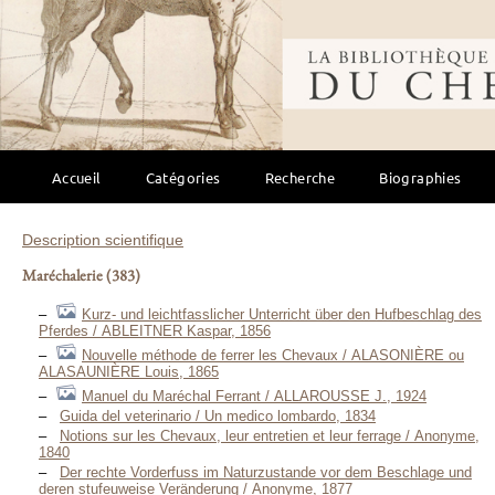
Bibliothèque mondi
Accueil
Catégories
Recherche
Biographies
Description scientifique
Maréchalerie
(383)
Kurz- und leichtfasslicher Unterricht über den Hufbeschlag des
Pferdes / ABLEITNER Kaspar, 1856
Nouvelle méthode de ferrer les Chevaux / ALASONIÈRE ou
ALASAUNIÈRE Louis, 1865
Manuel du Maréchal Ferrant / ALLAROUSSE J., 1924
Guida del veterinario / Un medico lombardo, 1834
Notions sur les Chevaux, leur entretien et leur ferrage / Anonyme,
1840
Der rechte Vorderfuss im Naturzustande vor dem Beschlage und
deren stufeuweise Veränderung / Anonyme, 1877