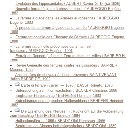
Évolution des hipposandales / AUBERT Xavier, S. D. [ca 1928]
Nouvelle ferrure à glace à cheville mobile / AUREGGIO Eugène,
1882
La ferrure à glace dans les Armées européennes / AUREGGIO
Eugène, 1883
À propos de la ferrure à glace dans l’armée / AUREGGIO Eugène,
1888
Ferrure rationnelle des Chevaux de l’Armée / AUREGGIO Eugène,
1898
La ferrure rationnelle préconisée dans l’armée
française / AUREGGIO Eugène, 1901
Extrait du Rapport [...] sur la Ferrure dans les Villes / BARBIER H.,
1886
Revue Générale des ferrures contre les glissades / BARRIER
Maurice, 1938
Anciens fers de chevaux à double traverse / SAINT-VENANT
Julien BARRÉ DE, 1902
L’arte di ferrare i cavalli — 1876 / BASSI Roberto, 1876
Untersuchung zum Hornwachstum / BECKER Christine, 1998
Englischer Hufbeschlag / BEHRENS Heinrich, 1880
Katechismus des englischen Hufbeschlags / BEHRENS Heinrich,
1882
Die Erziehung des Pferdes mit Rücksicht auf die Vorbereitung
zum Beschlag / BEHRENS Heinrich, 1894
Hofbeslagslära — 1866 / BENDZ Olof Pehrsson, 1866
Berättelse om Alnarps hofbeslagsskolas / BENDZ Olof, 1889