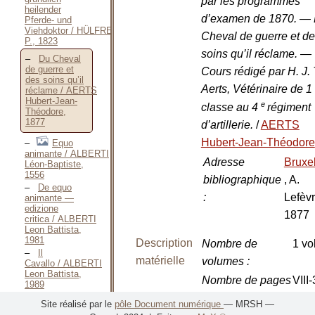
par les programmes
heilender
d’examen de 1870. —
Pferde- und
Viehdoktor / HÜLFREICH
Cheval de guerre et d
P., 1823
soins qu’il réclame. —
Du Cheval
de guerre et
Cours rédigé par H. J. 
des soins qu’il
Aerts, Vétérinaire de 1
réclame / AERTS
Hubert-Jean-
e
classe au 4
régiment
Théodore,
1877
d’artillerie.
/
AERTS
Hubert-Jean-Théodore
Equo
animante / ALBERTI
Adresse
Bruxe
Léon-Baptiste,
1556
bibliographique
, A.
De equo
:
Lefèvr
animante —
edizione
1877
critica / ALBERTI
Leon Battista,
1981
Description
Nombre de
1 vol
Il
matérielle
volumes
:
Cavallo / ALBERTI
Leon Battista,
Nombre de pages
VIII
1989
Il cavallo
:
p.
Site réalisé par le
pôle Document numérique
— MRSH —
vivo —