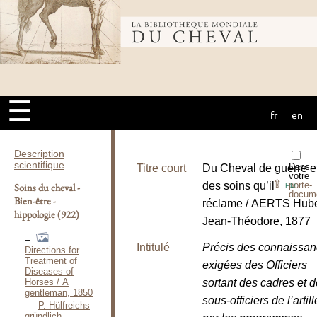
Bibliothèque
mondiale du
☰
fr
en
cheval
Description
scientifique
Dans
Titre court
Du Cheval de guerre e
votre
⇪
des soins qu’il
porte-
Soins du cheval -
PDF
docum
Bien-être -
réclame / AERTS Hube
hippologie
(922)
Jean-Théodore, 1877
Intitulé
Précis des connaissa
Directions for
Treatment of
exigées des Officiers
Diseases of
Horses / A
sortant des cadres et 
gentleman, 1850
sous-officiers de l’artill
P. Hülfreichs
gründlich