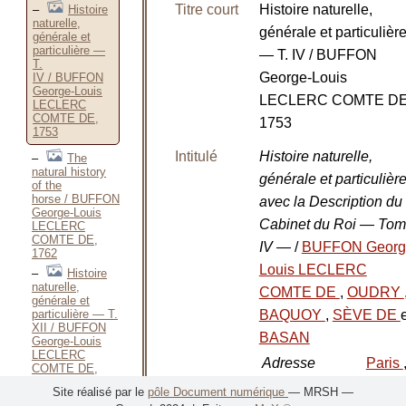
Titre court
Histoire naturelle,
Histoire
naturelle,
générale et particulièr
générale et
particulière —
— T. IV / BUFFON
T.
George-Louis
IV / BUFFON
George-Louis
LECLERC COMTE DE
LECLERC
COMTE DE,
1753
1753
Intitulé
Histoire naturelle,
The
natural history
générale et particulière
of the
horse / BUFFON
avec la Description du
George-Louis
Cabinet du Roi — To
LECLERC
COMTE DE,
IV —
/
BUFFON Georg
1762
Louis LECLERC
Histoire
naturelle,
COMTE DE
,
OUDRY
générale et
particulière — T.
BAQUOY
,
SÈVE DE
XII / BUFFON
BASAN
George-Louis
LECLERC
Adresse
Paris
COMTE DE,
1764
bibliographique
Imp.
Site réalisé par le
pôle Document numérique
— MRSH —
Histoire