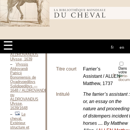
ou
ALDROVANDUS
Ulysse, Anno
Bibliothèque
1623
Vlyssis
Aldrovandi
Patricii
mondiale du
Bononiensis de
Qvadrvpedibvs
☰
Solidipedibvs —
1639 / ALDROVANDE
fr
en
cheval
ou
ALDROVANDUS
Ulysse, 1639
Vlyssis
Dans
Aldrovandi
Titre court
Farrier’s
votre
Patricii
⇪
Assistant / ALLEN
porte-
PDF
Bononiensis de
docum
Qvadrvpedibvs
Matthew, 1737
Solidipedibvs —
1648 / ALDROVANDE
Intitulé
The farrier’s assistant :
ou
ALDROVANDUS
or, an essay on the
Ulysse,
1639/1648
nature and proceeding
Le
of distempers incident 
cheval.
Extérieur,
horses .... By Matthew
structure et