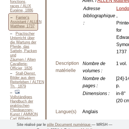
Allen.
/
ALLEN Matthe
fonctions,
races / ALIX
Adresse
Lond
Eugène, 1886
bibliographique
,
Farrier’s
Assistant / ALLEN
:
Printe
Matthew, 1737
for
Practischer
Edwa
Unterricht über
die Wartung der
Symo
Pferde, das
Satteln, Packen
1737
und
Zäumen / Alten
Description
Nombre de
1 vol.
Cavallerie-
Officier, 1826
matérielle
volumes
:
Stall-Dienst.
Bilder aus dem
Nombre de
[24]-1
Reiterleben / ALTEN
pages
:
p.
Th., 1879
Dimensions
:
in-8°
Vollständiges
(20 c
Handbuch der
praktischen
Pferdearzney-
Langue(s)
Anglais
Kunst / AMMON
Carl Wilhelm,
1804-1808
Site réalisé par le
pôle Document numérique
— MRSH —
Notes