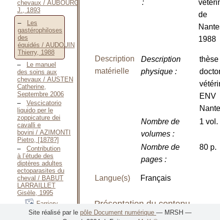
:
vétéri
chevaux / AUBOURG
J., 1893
de
Les
Nante
gastérophiloses
des
1988
équidés / AUDOUIN
Thierry, 1988
Description
Description
thèse
Le manuel
matérielle
physique
:
docto
des soins aux
chevaux / AUSTEN
vétéri
Catherine,
Septembre 2006
ENV
Vescicatorio
Nant
liquido per le
zoppicature dei
Nombre de
1 vol.
cavalli e
bovini / AZIMONTI
volumes
:
Pietro, [1878?]
Nombre de
80 p.
Contribution
à l’étude des
pages
:
diptères adultes
ectoparasites du
Langue(s)
Français
cheval / BABUT
LARRAILLET
Gisèle, 1995
Présentation du contenu
Farriery
taught on a new
Site réalisé par le
pôle Document numérique
— MRSH —
plan —