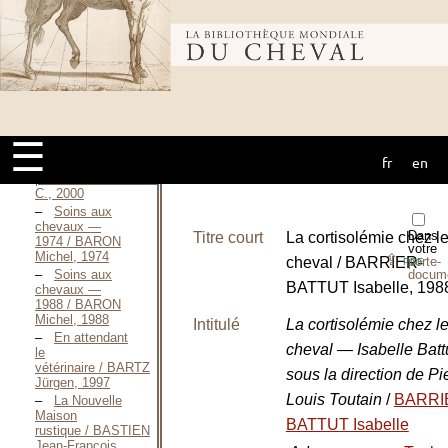
der Lehre von
der äußeren
Bibliothèque
Gestalt des
Pferdes / BALLE
Peter Wilhelm
VON, 1834
mondiale du
Relation
entre la gestion
des pâturages
☰
et leur
fr
en
cheval
contamination
parasitaire / BARBET
C., 2000
Soins aux
chevaux —
Dans
Titre court
La cortisolémie chez l
1974 / BARON
votre
Michel, 1974
⇪
cheval / BARRIER-
porte-
PDF
docum
Soins aux
BATTUT Isabelle, 198
chevaux —
1988 / BARON
Michel, 1988
Intitulé
La cortisolémie chez l
En attendant
cheval — Isabelle Battu
le
vétérinaire / BARTZ
sous la direction de Pi
Jürgen, 1997
Louis Toutain
/
BARRI
La Nouvelle
Maison
BATTUT Isabelle
rustique / BASTIEN
Jean-Francois,