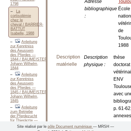
Adresse
Toulo
1798
bibliographique
École
La
cortisolémie
:
nation
chez le
vétéri
cheval / BARRIER-
BATTUT
de
Isabelle, 1988
Toulo
Anleitung
1988
zur Kenntniss
des Aeussern
des Pferdes —
Description
Description
thèse
1844 / BAUMEISTER
Johann Wilhelm,
matérielle
physique
:
doctorat
1844
vétérina
Anleitung
ENV
zur Kenntniss
des Aeussern
Toulous
des Pferdes —
1845 / BAUMEISTER
avec un
Johann Wilhelm,
bibliogr
1845
Anleitung
p. 61-62,
zum Betriebe
annexe
der Pferdezucht
für Thierärzte —
Nombre de
1 vol.
1854 / BAUMEISTER
Site réalisé par le
pôle Document numérique
— MRSH —
Johann Wilhelm,
volumes
: