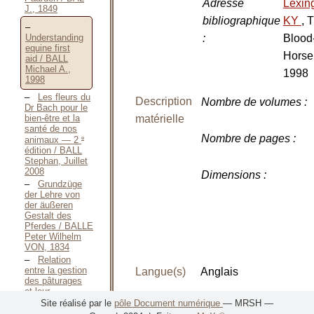
Adresse
Lexin
J., 1849
bibliographique
KY
, 
Understanding
:
Blood
equine first
Horse
aid / BALL
Michael A.,
1998
1998
Les fleurs du
Description
Nombre de volumes
:
Dr Bach pour le
bien-être et la
matérielle
santé de nos
Nombre de pages
:
e
animaux — 2
édition / BALL
Stephan, Juillet
2008
Dimensions
:
Grundzüge
der Lehre von
der äußeren
Gestalt des
Pferdes / BALLE
Peter Wilhelm
VON, 1834
Relation
entre la gestion
Langue(s)
Anglais
des pâturages
et leur
EAN
9780939049950
contamination
Site réalisé par le
pôle Document numérique
— MRSH —
parasitaire / BARBET