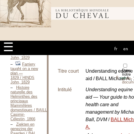
Gisèle, 1995
Farriery
Bibliothèque
taught on a new
plan —
1827 / HINDS
John, 1827
mondiale du
The
Groom’s oracle,
☰
and pocket
fr
en
stable-
cheval
directory / HINDS
John, 1829
Farriery
taught on a new
Dans
Titre court
Understanding equine f
plan —
votre
⇪
1829 / HINDS
aid / BALL Michael A.,
porte-
PDF
docum
John, 1829
Histoire
Intitulé
Understanding equine f
naturelle des
Helminthes des
aid — Your guide to ho
principaux
health care and
Mammifères
domestiques / BAILLET
management by Michae
Casimir-
Célestin, 1866
Ball, DVM
/
BALL Mich
Ziekten en
A.
genezing der
Paarden / BAL