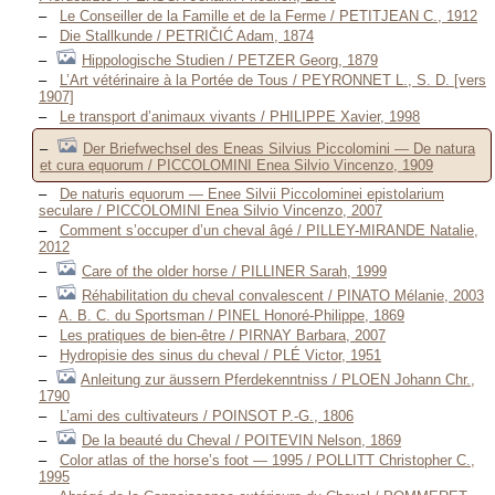
Le Conseiller de la Famille et de la Ferme / PETITJEAN C., 1912
Die Stallkunde / PETRIČIĆ Adam, 1874
Hippologische Studien / PETZER Georg, 1879
L’Art vétérinaire à la Portée de Tous / PEYRONNET L., S. D. [vers
1907]
Le transport d’animaux vivants / PHILIPPE Xavier, 1998
Der Briefwechsel des Eneas Silvius Piccolomini — De natura
et cura equorum / PICCOLOMINI Enea Silvio Vincenzo, 1909
De naturis equorum — Enee Silvii Piccolominei epistolarium
seculare / PICCOLOMINI Enea Silvio Vincenzo, 2007
Comment s’occuper d’un cheval âgé / PILLEY-MIRANDE Natalie,
2012
Care of the older horse / PILLINER Sarah, 1999
Réhabilitation du cheval convalescent / PINATO Mélanie, 2003
A. B. C. du Sportsman / PINEL Honoré-Philippe, 1869
Les pratiques de bien-être / PIRNAY Barbara, 2007
Hydropisie des sinus du cheval / PLÉ Victor, 1951
Anleitung zur äussern Pferdekenntniss / PLOEN Johann Chr.,
1790
L’ami des cultivateurs / POINSOT P.-G., 1806
De la beauté du Cheval / POITEVIN Nelson, 1869
Color atlas of the horse’s foot — 1995 / POLLITT Christopher C.,
1995