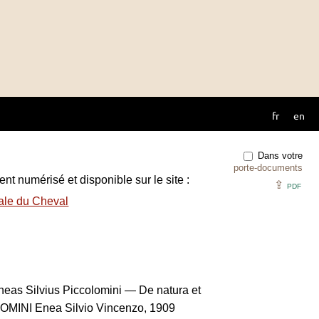
fr
en
Dans votre
porte-documents
ent numérisé et disponible sur le site :
⇪
PDF
ale du Cheval
neas Silvius Piccolomini — De natura et
OMINI Enea Silvio Vincenzo, 1909