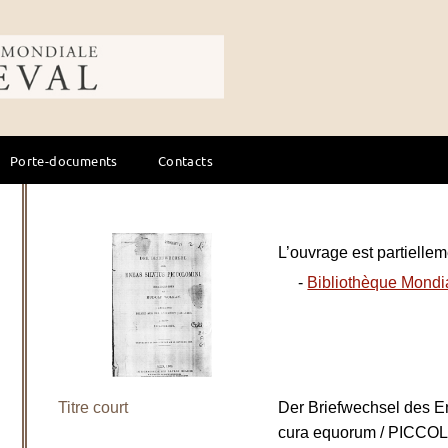
ale du cheval
Porte-documents
Contacts
L’ouvrage est partiellem
-
Bibliothèque Mondi
Titre court
Der Briefwechsel des E
cura equorum / PICCOL