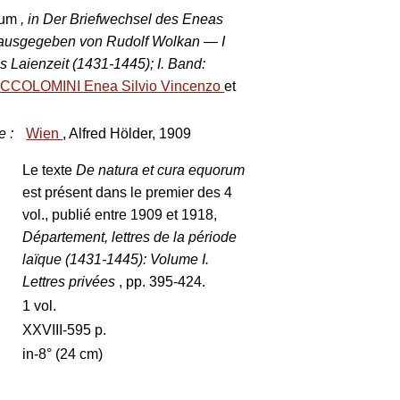
orum
, in Der Briefwechsel des Eneas
erausgegeben von Rudolf Wolkan — I
s Laienzeit (1431-1445); I. Band:
ICCOLOMINI Enea Silvio Vincenzo
et
e
:
Wien
, Alfred Hölder, 1909
Le texte
De natura et cura equorum
est présent dans le premier des 4
vol., publié entre 1909 et 1918,
Département, lettres de la période
laïque (1431-1445): Volume I.
Lettres privées
, pp. 395-424.
1 vol.
XXVIII-595 p.
in-8° (24 cm)