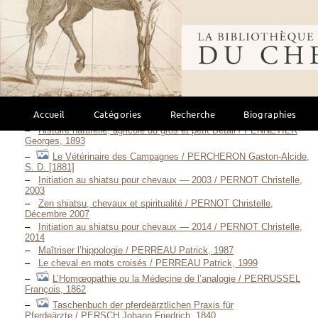
Stock / PARKINSON Richard, 1810
The complete equine veterinary manual — 1997 / PAVORD
Bibliothèque mondi
Marcy, 1997
Observations, chiefly practical, on some of the more common
Diseases of the Horse / PEALL Thomas, 1814
Every Man his own Horse, Cattle, and Sheep
Doctor / PEARSON Robert, 1811
Veterinary Medicine and Therapeutics / PECK William, 1814
Accueil
Catégories
Recherche
Biographies
Homéopathie et cheval — 1999 / PEKER Jacqueline, 1999
Histoire naturelle, agricole du gros et petit Bétail / PENNETIER
Georges, 1893
Le Vétérinaire des Campagnes / PERCHERON Gaston-Alcide,
S. D. [1881]
Initiation au shiatsu pour chevaux — 2003 / PERNOT Christelle,
2003
Zen shiatsu, chevaux et spiritualité / PERNOT Christelle,
Décembre 2007
Initiation au shiatsu pour chevaux — 2014 / PERNOT Christelle,
2014
Maîtriser l’hippologie / PERREAU Patrick, 1987
Le cheval en mots croisés / PERREAU Patrick, 1999
L’Homœopathie ou la Médecine de l’analogie / PERRUSSEL
François, 1862
Taschenbuch der pferdeärztlichen Praxis für
Pferdeärzte / PERSCH Johann Friedrich, 1840