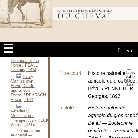
Richard, 1810
The
Bibliothèque
complete equine
veterinary
manual —
1997 / PAVORD
Marcy, 1997
mondiale du
Observations,
☰
chiefly practical,
fr
en
cheval
on some of the
more common
Diseases of the
Horse / PEALL
Thomas, 1814
Dans
Titre court
Histoire naturelle,
votre
Every
⇪
agricole du gros et peti
porte-
PDF
Man his own
docum
Horse, Cattle,
Bétail / PENNETIER
and Sheep
Doctor / PEARSON
Georges, 1893
Robert, 1811
Intitulé
Histoire naturelle,
Veterinary
agricole du gros et peti
Medicine and
Therapeutics / PECK
Bétail — Zootechnie
William, 1814
générale — Produits d
Homéopathie
et cheval —