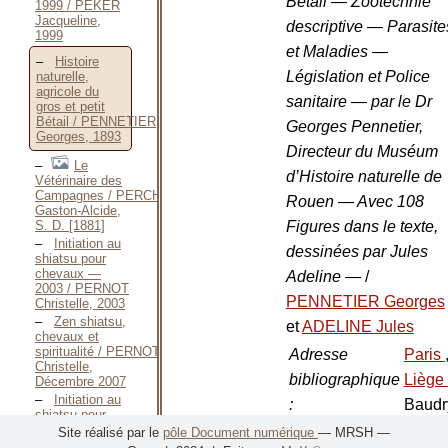
Bétail — Zootechnie
1999 / PEKER
Jacqueline,
descriptive — Parasite
1999
et Maladies —
Histoire
Législation et Police
naturelle,
agricole du
sanitaire — par le Dr
gros et petit
Bétail / PENNETIER
Georges Pennetier,
Georges, 1893
Directeur du Muséum
Le
d’Histoire naturelle de
Vétérinaire des
Campagnes / PERCHERON
Rouen — Avec 108
Gaston-Alcide,
Figures dans le texte,
S. D. [1881]
Initiation au
dessinées par Jules
shiatsu pour
chevaux —
Adeline —
/
2003 / PERNOT
PENNETIER Georges
Christelle, 2003
Zen shiatsu,
et
ADELINE Jules
chevaux et
spiritualité / PERNOT
Adresse
Paris
Christelle,
bibliographique
Liège
Décembre 2007
Initiation au
:
Baudr
shiatsu pour
1893
chevaux —
Site réalisé par le
pôle Document numérique
— MRSH —
2014 / PERNOT