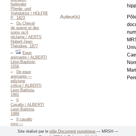
heilender
hipp
Pferde- und
Viehdoktor / HÜLFREICH
Auteur(s)
Pôl
P., 1823
Du Cheval
doc
de guerre et des
num
soins qu’il
réclame / AERTS
MR
Hubert-Jean-
Théodore, 1877
Univ
Equo
Cae
animante / ALBERTI
Léon-Baptiste,
Nor
1556
Mar
De equo
animante —
Pere
edizione
critica / ALBERTI
Leon Battista,
1981
Il
Cavallo / ALBERTI
Leon Battista,
1989
Il cavallo
vivo —
1991 / ALBERTI
Site réalisé par le
pôle Document numérique
— MRSH —
Leon Battista,