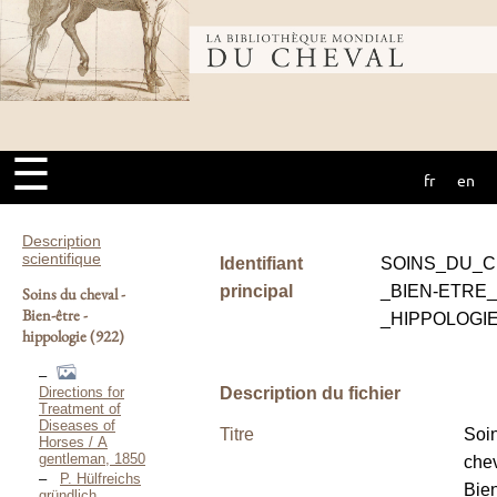
Bibliothèque
mondiale du
☰
fr
en
cheval
Description
scientifique
Identifiant
SOINS_DU_C
principal
_BIEN-ETRE_
Soins du cheval -
Bien-être -
_HIPPOLOGI
hippologie
(922)
Directions for
Description du fichier
Treatment of
Diseases of
Titre
Soi
Horses / A
gentleman, 1850
chev
P. Hülfreichs
Bien
gründlich