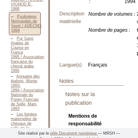
:
1994
VIGNOD B.,
1988
Description
Nombre de volumes
:
Poulinières
matérielle
Normandes de
Sport / ADECNO,
Nombre de pages
:
1994
Pur Sang
Arabes de
Course en
France
1995 / Association
française du
Langue(s)
Français
cheval arabe,
1995
Annuaire des
Notes
étalons, Monte
1993-
1994 / Association
Notes sur la
Nationale du
Poney Français
publication
de Selle, Mars
1993
Les lignées
Mentions de
maternelles de
chevaux de
responsabilité
selle de la
circonscription
Site réalisé par le
pôle Document numérique
— MRSH —
Auteur principal
:
du haras de St