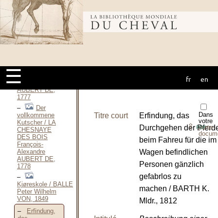
François-
Alexandre
Bibliothèque
AUBERT DE,
1744
Le parfait
Cocher —
mondiale du
1777 / LA
CHESNAYE
DES BOIS
☰
François-
fr
en
cheval
Alexandre
AUBERT DE,
1777
Der
Dans
vollkommene
Titre court
Erfindung, das
votre
Kutscher / LA
⇪
Durchgehen der Pferd
porte-
PDF
CHESNAYE
docum
DES BOIS
beim Fahreu für die im
François-
Alexandre
Wagen befindlichen
AUBERT DE,
Personen gänzlich
1778
gefabrlos zu
Kjøreskole / BALLE
machen / BARTH K.
Peter Wilhelm
VON, 1849
Mldr., 1812
Erfindung,