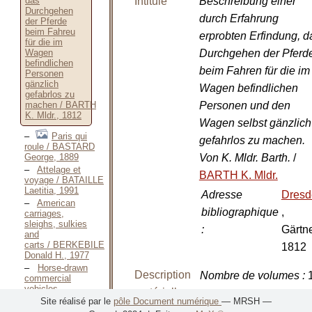
Intitulé
Beschreibung einer
das
Durchgehen
durch Erfahrung
der Pferde
beim Fahreu
erprobten Erfindung, d
für die im
Durchgehen der Pferd
Wagen
befindlichen
beim Fahren für die im
Personen
gänzlich
Wagen befindlichen
gefabrlos zu
Personen und den
machen / BARTH
K. Mldr., 1812
Wagen selbst gänzlich
Paris qui
gefahrlos zu machen.
roule / BASTARD
George, 1889
Von K. Mldr. Barth.
/
Attelage et
BARTH K. Mldr.
voyage / BATAILLE
Laetitia, 1991
Adresse
Dresd
American
bibliographique
,
carriages,
sleighs, sulkies
:
Gärtne
and
carts / BERKEBILE
1812
Donald H., 1977
Horse-drawn
Description
Nombre de volumes
:
commercial
vehicles —
matérielle
1989 / BERKEBILE
Site réalisé par le
pôle Document numérique
— MRSH —
Donald H., 1989
Dimensions
:
i