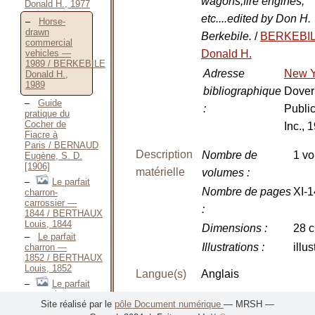
wagons,fire engines,
Donald H., 1977
etc....edited by Don H.
Horse-
drawn
Berkebile.
/
BERKEBI
commercial
Donald H.
vehicles —
1989 / BERKEBILE
Adresse
New 
Donald H.,
1989
bibliographique
Dover
Guide
:
Public
pratique du
Cocher de
Inc., 
Fiacre à
Paris / BERNAUD
Description
Nombre de
1 vo
Eugène, S. D.
[1906]
matérielle
volumes
:
Le parfait
Nombre de pages
XI-1
charron-
carrossier —
:
1844 / BERTHAUX
Louis, 1844
Dimensions
:
28 
Le parfait
Illustrations
:
illus
charron —
1852 / BERTHAUX
Louis, 1852
Langue(s)
Anglais
Le parfait
carrossier —
EAN
9780486260204
Site réalisé par le
pôle Document numérique
— MRSH —
1855 / BERTHAUX