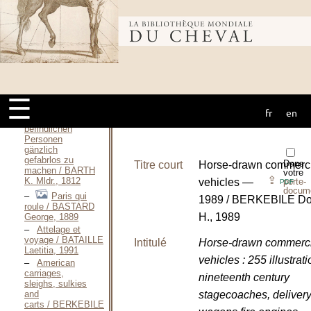
AUBERT DE,
1778
Bibliothèque
Kjøreskole / BALLE
Peter Wilhelm
VON, 1849
mondiale du
Erfindung,
das Durchgehen
☰
der Pferde beim
Fahreu für die
fr
en
cheval
im Wagen
befindlichen
Personen
gänzlich
gefabrlos zu
Dans
Titre court
Horse-drawn commerci
machen / BARTH
votre
⇪
K. Mldr., 1812
vehicles —
porte-
PDF
docum
Paris qui
1989 / BERKEBILE Do
roule / BASTARD
H., 1989
George, 1889
Attelage et
voyage / BATAILLE
Intitulé
Horse-drawn commerci
Laetitia, 1991
vehicles : 255 illustrati
American
carriages,
nineteenth century
sleighs, sulkies
and
stagecoaches, deliver
carts / BERKEBILE