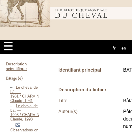
Bibliothèque
mondiale du
☰
fr
en
cheval
Description
scientifique
Identifiant principal
BA
Bâtage
(6)
Le cheval de
Description du fichier
bât —
1981 / CHARVIN
Titre
Bât
Claude, 1981
Le cheval de
bât —
Auteur(s)
Pôl
1998 / CHARVIN
doc
Claude, 1998
num
Observations on