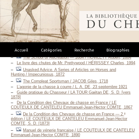
1883 / HALLOCK Charles, 1883
To all Sportsmen and particularly to Farmers and
Bibliothèque mondi
Gamekeepers / HANGER George, 1814
Riding and Hunting — 1901 / HAYES Matthew Horace, 1901
The Quorndon Hounds, or a Virginian at Melton
Mowhray / HERBERT Henry William, 1856
The Sporting World / HIEOVER Harry, 1858
Practical Lessons on Hunting and Sporting / SCRUTATOR,
Accueil
Catégories
Recherche
Biographies
1865
The School of Recreation — 1684 / HOWLETT Robert, 1684
Le livre des chutes de Mr. Prettywood / HÉRISSEY Charles, 1994
Unasked Advice. A Series of Articles on Horses and
Hunting / Impecuniosus, 1872
The Compleat Sportsman / JACOB Giles, 1718
L’agonie de la chasse à courre / L. A. DE, 23 septembre 1921
Guide pratique du Chasseur / LA TOUR Gaétan DE, S. D. [vers
1878]
De la Condition des Chevaux de chasse en France / LE
COUTEULX DE CANTELEU Emmanuel-Jean-Hector COMTE, 1867
e
De la Condition des Chevaux de chasse en France — 2
édition / LE COUTEULX DE CANTELEU Emmanuel-Jean-Hector
COMTE, S. D. [1873]
Manuel de vénerie française / LE COUTEULX DE CANTELEU
Emmanuel-Jean-Hector COMTE, 1890