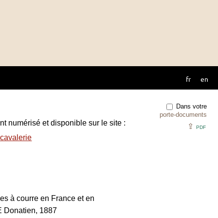
fr
en
Dans votre
porte-documents
t numérisé et disponible sur le site :
⇪
PDF
cavalerie
es à courre en France et en
 Donatien, 1887