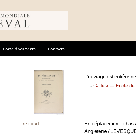
ale du cheval
Porte-documents
Contacts
L’ouvrage est entièremen
-
Gallica — École de 
Titre court
En déplacement : chass
Angleterre / LEVESQUE