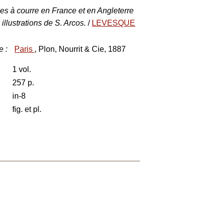
s à courre en France et en Angleterre
illustrations de S. Arcos.
/
LEVESQUE
e
:
Paris
, Plon, Nourrit & Cie, 1887
1 vol.
257 p.
in-8
fig. et pl.