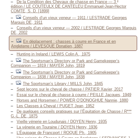
e
De la Condition des Chevaux de chasse en France — 3
édition / LE COUTEULX DE CANTELEU Emmanuel-Jean-Hector
COMTE, S. D. [1899]
Conseils d’un vieux veneur — 1911 / LESTRADE Georges
Marquis DE, 1911
Conseils d’un vieux veneur — 2002 / LESTRADE Georges Marquis
DE, 2002
En déplacement : chasses à courre en France et en
Angleterre / LEVESQUE Donatien, 1887
Hunting in Ireland / LEWIS Colin A., 1975
The Sportsman’s Directory or Park and Gamekeeper’s
Companion — 1819 / MAYER John, 1819
The Sportsman’s Directory or Park and Gamekeeper’s
Companion — 1838 / MAYER John, 1838
The Sportsman’s Library / MILLS John, 1845
Sept leçons sur le cheval de chasse / PATIER Xavier, 2017
Essai sur le cheval de chasse à courre / PEILLE Jacques, 1949
Horses and Horsemen / POWER O’DONOGHUE Nannie, 1880
Les Classes à Cheval / PUGET Jean, 1952
De quelques conseils pratiques sur l’Équitation de Chasse / R***
G.-L. DE, 1875
Vieille vénerie en Loudunais / DOYEN Henry, 1935
La vénerie en Touraine / DOYEN Henry, 1936
L’Équipage de Francport / ROQUE Ph., 1905