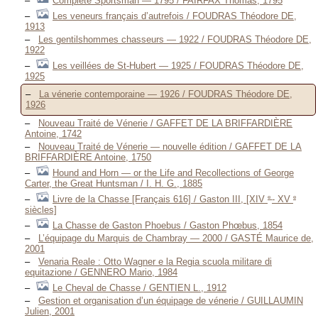
Complete Sportsman — 1795 / FAIRFAX Thomas, 1795
Les veneurs français d’autrefois / FOUDRAS Théodore DE,
1913
Les gentilshommes chasseurs — 1922 / FOUDRAS Théodore DE,
1922
Les veillées de St-Hubert — 1925 / FOUDRAS Théodore DE,
1925
La vénerie contemporaine — 1926 / FOUDRAS Théodore DE,
1926
Nouveau Traité de Vénerie / GAFFET DE LA BRIFFARDIÈRE
Antoine, 1742
Nouveau Traité de Vénerie — nouvelle édition / GAFFET DE LA
BRIFFARDIÈRE Antoine, 1750
Hound and Horn — or the Life and Recollections of George
Carter, the Great Huntsman / I. H. G., 1885
e
e
Livre de la Chasse [Français 616] / Gaston III, [XIV
- XV
siècles]
La Chasse de Gaston Phoebus / Gaston Phœbus, 1854
L’équipage du Marquis de Chambray — 2000 / GASTÉ Maurice de,
2001
Venaria Reale : Otto Wagner e la Regia scuola militare di
equitazione / GENNERO Mario, 1984
Le Cheval de Chasse / GENTIEN L., 1912
Gestion et organisation d’un équipage de vénerie / GUILLAUMIN
Julien, 2001