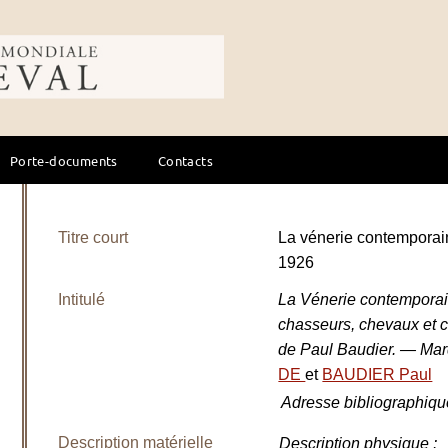
ale du cheval
Porte-documents
Contacts
Titre court
La vénerie contempor
1926
Intitulé
La Vénerie contemporai
chasseurs, chevaux et ch
de Paul Baudier. — Ma
DE
et
BAUDIER Paul
Adresse bibliographiqu
Description matérielle
Description physique
: