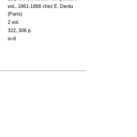
vol., 1861-1866 chez E. Dentu
(Paris)
2 vol.
322, 306 p.
in-8