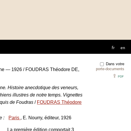
fr
en
Dans votre
porte-documents
aine — 1926 / FOUDRAS Théodore DE,
⇪
PDF
ne. Histoire anecdotique des veneurs,
iens illustres de notre temps. Vignettes
rquis de Foudras
/
FOUDRAS Théodore
e
:
Paris
, E. Nourry, éditeur, 1926
La première édition comportait 3