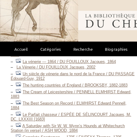
Tom Crackenthorpe / CLARKE Charles, 1867
Les Chasses et le Sport en Hongrie / Collectif, S. D. [1857]
Bibliothèque mondi
A New Book of Sports / Collectif, 1885
Pau — Cheval et tradition / Collectif, 1990
La Chasse à courre / CRAFTY, S. D. (1886)
Pau Hunt / DESBOIS, S. D.
Le parfait chasseur / DESGRAVIERS Auguste-Claude, 1810
La Venerie — 1561 / DU FOUILLOUX Jacques, 1561
Accueil
Catégories
Recherche
Biographies
The Noble Arte of Venerie or Hvnting / DU FOUILLOUX Jacques,
1575
La vénerie — 1864 / DU FOUILLOUX Jacques, 1864
La Vénerie / DU FOUILLOUX Jacques, 2002
Un siècle de vénerie dans le nord de la France / DU PASSAGE
Édouard-Guy, 1912
The hunting countries of England / BROOKSBY, 1882-1883
The Cream of Leicestershire / PENNELL ELMHIRST Edward,
1883
The Best Season on Record / ELMHIRST Edward Pennell,
1884
Le Parfait chasseur / ESPÉE DE SÉLINCOURT Jacques, M.
DC. LXXXIII [1683]
A Saturday with Sir W. W. Wynn’s Hounds at Whitechurch
Station (in verse) / ASH WOOD, 1884