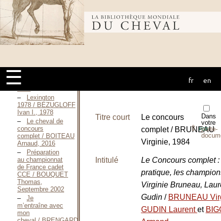
l’évaluation de
la charge de
Bibliothèque
travail des
jeunes chevaux
de concours
complet
mondiale du
d’équitation à
l’entraînement
et en
☰
compétition / AUTHIÉ
fr
en
cheval
Elsa-Cécile,
2011
Lexington
1978 / BEZUGLOFF
Ivan I., 1978
Dans
Titre court
Le concours
Le cheval de
votre
⇪
concours
complet / BRUNEAU
porte-
PDF
docum
complet / BOITEAU
Virginie, 1984
Arnaud, 2016
Préparation
au championnat
Intitulé
Le Concours complet : 
de France cadet
pratique, les champio
CCE / BOUQUET
Thomas,
Virginie Bruneau, Laur
Septembre 2002
Gudin
/
BRUNEAU Vir
Je
m’entraîne avec
GUDIN Laurent
et
BIG
mon
cheval / BRENGARD