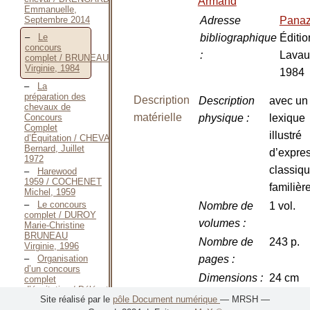
Armand
Emmanuelle,
Septembre 2014
Adresse
Pana
bibliographique
Éditio
Le
concours
:
Lavau
complet / BRUNEAU
Virginie, 1984
1984
La
préparation des
Description
Description
avec un
chevaux de
matérielle
Concours
physique
:
lexique
Complet
illustré
d’Équitation / CHEVALLIER
Bernard, Juillet
d’expre
1972
classiq
Harewood
1959 / COCHENET
familièr
Michel, 1959
Le concours
Nombre de
1 vol.
complet / DUROY
volumes
:
Marie-Christine
BRUNEAU
Nombre de
243 p.
Virginie, 1996
Organisation
pages
:
d’un concours
Dimensions
:
24 cm
complet
d’équitation / Délégation
Illustrations
:
avec ph
Site réalisé par le
pôle Document numérique
— MRSH —
nationale aux