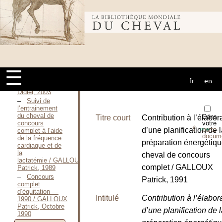
d’équitation /
Memorandum
organisers of
Bibliothèque
International
three day
events —
1997 / Fédération
mondiale du
équestre
internationale,
1997
☰
Propositions
fr
en
cheval
équestres / GALLICE
Didier, 2003
Suivi de
l’entrainement
du cheval de
Dans
Titre court
Contribution à l’élabor
concours
votre
⇪
d’une planification de 
porte-
complet à l’aide
PDF
docum
de la fréquence
préparation énergétiq
cardiaque et de
la
cheval de concours
lactatémie / GALLOUX
complet / GALLOUX
Patrick, 1989
Concours
Patrick, 1991
complet
d’équitation —
Intitulé
Contribution à l’élabor
1990 / GALLOUX
Patrick, Octobre
d’une planification de 
1990