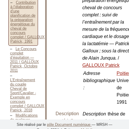
préparation énergétiq
Contribution
à l’élaboration
cheval de concours
d’une
complet : suivi de
planification de
la préparation
l’entraînement par la
énergétique du
cheval de
mesure de la fréquenc
concours
cardiaque et le dosage
complet / GALLOUX
Patrick, 1991
la lactatémie — Patric
Le Concours
Galloux ; sous la direc
complet
d’équitation —
de Alain Junqua.
/
2011 / GALLOUX
GALLOUX Patrick
Patrick, Octobre
2011
Adresse
Poiti
L’Entraînement
bibliographique
Univer
du couple
:
de
Cheval de
Sport/Cavalier -
Poitie
Exemple en
concours
1991
complet / GALLOUX
Patrick, 2018
Description
Description
thèse de
Modifications
de quelques
matérielle
physique
:
doctorat,
paramètres
Site réalisé par le
pôle Document numérique
— MRSH —
Sciences
sanguins chez