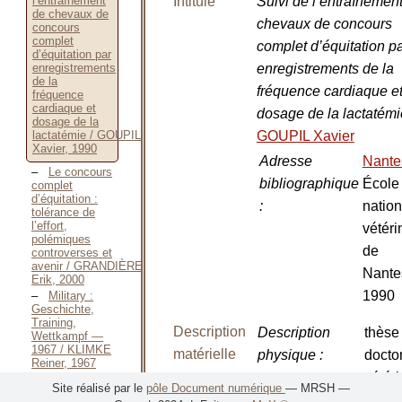
Intitulé
Suivi de l’entraînemen
l’entraînement
de chevaux de
chevaux de concours
concours
complet
complet d’équitation p
d’équitation par
enregistrements de la
enregistrements
de la
fréquence cardiaque e
fréquence
cardiaque et
dosage de la lactatém
dosage de la
GOUPIL Xavier
lactatémie / GOUPIL
Xavier, 1990
Adresse
Nant
Le concours
bibliographique
École
complet
d’équitation :
:
nation
tolérance de
l’effort,
vétéri
polémiques
de
controverses et
avenir / GRANDIÈRE
Nante
Erik, 2000
1990
Military :
Geschichte,
Training,
Description
Description
thèse
Wettkampf —
1967 / KLIMKE
matérielle
physique
:
docto
Reiner, 1967
vétéri
Le concours
Site réalisé par le
pôle Document numérique
— MRSH —
complet —
ENV