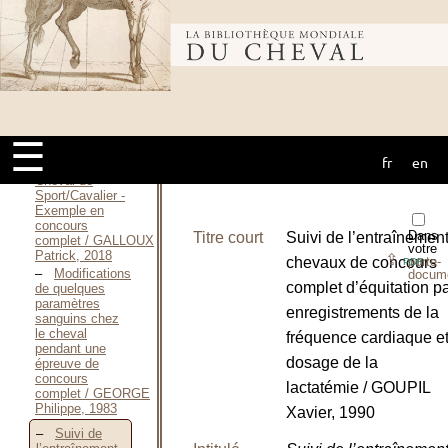
complet / GALLOUX
Patrick, 1991
Bibliothèque
Le Concours
complet
d’équitation —
2011 / GALLOUX
mondiale du
Patrick, Octobre
2011
☰
L’Entraînement
fr
en
cheval
du couple
Cheval de
Sport/Cavalier -
Exemple en
concours
Dans
Titre court
Suivi de l’entraînemen
complet / GALLOUX
votre
Patrick, 2018
⇪
chevaux de concours
porte-
PDF
Modifications
docum
complet d’équitation p
de quelques
paramètres
enregistrements de la
sanguins chez
le cheval
fréquence cardiaque e
pendant une
dosage de la
épreuve de
concours
lactatémie / GOUPIL
complet / GEORGE
Philippe, 1983
Xavier, 1990
Suivi de