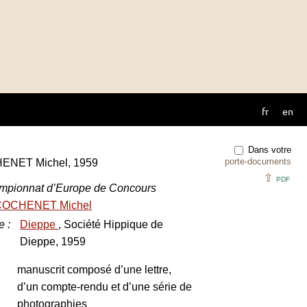
fr
en
Dans votre
porte-documents
ENET Michel, 1959
⇪
PDF
pionnat d’Europe de Concours
COCHENET Michel
e
:
Dieppe
, Société Hippique de
Dieppe, 1959
manuscrit composé d’une lettre,
d’un compte-rendu et d’une série de
photographies