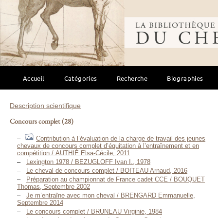
Bibliothèque mondi
Accueil
Catégories
Recherche
Biographies
Description scientifique
Concours complet
(28)
Contribution à l’évaluation de la charge de travail des jeunes
chevaux de concours complet d’équitation à l’entraînement et en
compétition / AUTHIÉ Elsa-Cécile, 2011
Lexington 1978 / BEZUGLOFF Ivan I., 1978
Le cheval de concours complet / BOITEAU Arnaud, 2016
Préparation au championnat de France cadet CCE / BOUQUET
Thomas, Septembre 2002
Je m’entraîne avec mon cheval / BRENGARD Emmanuelle,
Septembre 2014
Le concours complet / BRUNEAU Virginie, 1984