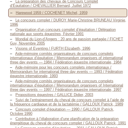
La préparation des chevaux de Concours Complet
d’Équitation / CHEVALLIER Bernard, Juillet 1972
Harewood 1959 / COCHENET Michel, 1959
Le concours complet / DUROY Marie-Christine BRUNEAU Virginie,
1996
Organisation d’un concours complet d’équitation / Délégation
nationale aux sports équestres, Février 1991
Mondial du Lion-d’Angers : 20 ans de passion partagée / FICHET
Guy, Novembre 2005
Visions of Eventing / FURTH Elizabeth, 1996
Aide-mémoire comités organisateurs de concours complets
internationaux d’équitation / Memorandum organisers of international
three day events — 1984 / Fédération équestre internationale, 1984
Aide-mémoire pour les concours complets internationaux /
Memorandum for international three day events — 1993 / Fédération
équestre internationale, 1993
Aide-mémoire comités organisateurs de concours complets
internationaux d’équitation / Memorandum organisers of International
three day events — 1997 / Fédération équestre internationale, 1997
Propositions équestres / GALLICE Didier, 2003
Suivi de l’entrainement du cheval de concours complet à l’aide de
la fréquence cardiaque et de la lactatémie / GALLOUX Patrick, 1989
Concours complet d’équitation — 1990 / GALLOUX Patrick,
Octobre 1990
Contribution à l’élaboration d’une planification de la préparation
énergétique du cheval de concours complet / GALLOUX Patrick, 1991