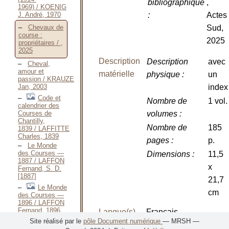
bibliographique
,
1969) / KOENIG
J. André, 1970
:
Actes
Sud,
Chevaux de
course :
2025
propriétaires / ,
2025
Description
Description
avec
Cheval,
amour et
matérielle
physique
:
un
passion / KRAUZE
Jan, 2003
index
Code et
Nombre de
1 vol.
calendrier des
Courses de
volumes
:
Chantilly,
Nombre de
185
1839 / LAFFITTE
Charles, 1839
pages
:
p.
Le Monde
des Courses —
Dimensions
:
11,5
1887 / LAFFON
x
Fernand, S. D.
[1887]
21,7
Le Monde
cm
des Courses —
1896 / LAFFON
Fernand, 1896
Langue(s)
Français
Mémoire sur
Site réalisé par le
pôle Document numérique
— MRSH —
les Courses de