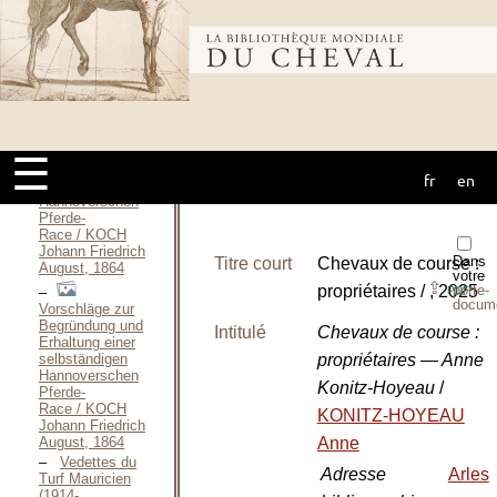
racing in the
United
Bibliothèque
States / KILLINGSWORTH
William R., 1985
Erwiderung in
mondiale du
Betreff meiner
Vorschläge zur
Begründung und
☰
Erhaltung einer
fr
en
cheval
selbständigen
Hannoverschen
Pferde-
Race / KOCH
Johann Friedrich
Dans
Titre court
Chevaux de course :
August, 1864
votre
⇪
propriétaires / , 2025
porte-
PDF
docum
Vorschläge zur
Begründung und
Intitulé
Chevaux de course :
Erhaltung einer
selbständigen
propriétaires — Anne
Hannoverschen
Konitz-Hoyeau
/
Pferde-
Race / KOCH
KONITZ-HOYEAU
Johann Friedrich
August, 1864
Anne
Vedettes du
Adresse
Arles
Turf Mauricien
(1914-