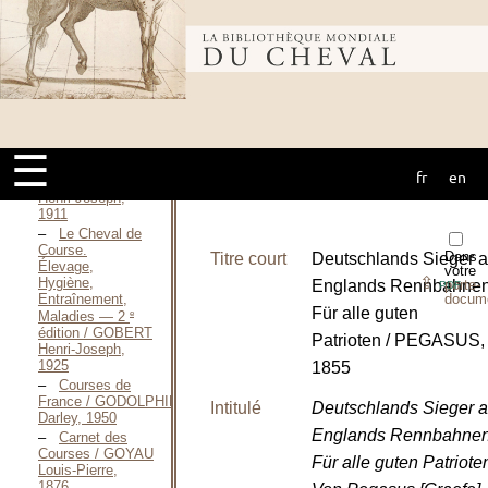
Racing Life,
Racing Tales,
Bibliothèque
etc. / GLOVER
Joseph, 1884
Le
Cheval de
mondiale du
Course.
Élevage,
Hygiène,
☰
Entraînement,
fr
en
cheval
Maladies / GOBERT
Henri-Joseph,
1911
Le Cheval de
Course.
Dans
Titre court
Deutschlands Sieger a
Élevage,
votre
⇪
Hygiène,
Englands Rennbahne
porte-
PDF
Entraînement,
docum
Für alle guten
e
Maladies — 2
édition / GOBERT
Patrioten / PEGASUS,
Henri-Joseph,
1925
1855
Courses de
France / GODOLPHIN
Intitulé
Deutschlands Sieger a
Darley, 1950
Englands Rennbahne
Carnet des
Courses / GOYAU
Für alle guten Patriote
Louis-Pierre,
1876