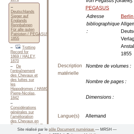
Von Pegasus [Graefe]
PEGASUS
Deutschlands
Adresse
Berli
Sieger auf
Englands
bibliographique
Allge
Rennbahnen
Für alle guten
:
Deuts
Patrioten / PEGASUS,
Verla
1855
Anstal
Trotting
Record for
1855
1869 / HALEY,
1870
Description
Nombre de volumes
:
De
l’entraînement
matérielle
des Chevaux et
des luttes sur
Nombre de pages
:
les
Hippodromes / HAMONT
Pierre-Nicolas,
Dimensions
:
1842
Considérations
générales sur
Langue(s)
Allemand
l’amélioration
des Chevaux en
France / HAMONT
Site réalisé par le
pôle Document numérique
— MRSH —
Pierre-Nicolas,
Notes