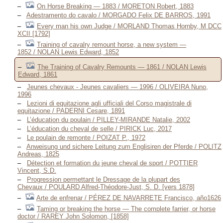
On Horse Breaking — 1883 / MORETON Robert, 1883
Adestramento do cavalo / MORGADO Felix DE BARROS, 1991
Every man his own Judge / MORLAND Thomas Hornby, M DCC
XCII [1792]
Training of cavalry remount horse, a new system —
1852 / NOLAN Lewis Edward, 1852
The Training of Cavalry Remounts — 1861 / NOLAN Lewis
Edward, 1861
Jeunes chevaux - Jeunes cavaliers — 1996 / OLIVEIRA Nuno,
1996
Lezioni di equitazione agli ufficiali del Corso magistrale di
equitazione / PADERNI Cesare, 1891
L’éducation du poulain / PILLEY-MIRANDE Natalie, 2002
L’éducation du cheval de selle / PIRICK Luc, 2017
Le poulain de remonte / POIZAT P., 1972
Anweisung und sichere Leitung zum Englisiren der Pferde / POLITZ
Andreas, 1825
Détection et formation du jeune cheval de sport / POTTIER
Vincent, S.D.
Progression permettant le Dressage de la plupart des
Chevaux / POULARD Alfred-Théodore-Just, S. D. [vers 1878]
Arte de enfrenar / PÉREZ DE NAVARRETE Francisco, año1626
Taming or breaking the horse — The complete farrier, or horse
doctor / RAREY John Solomon, [1858]