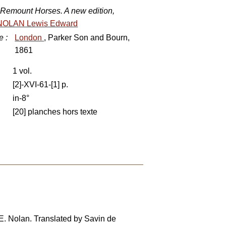
 Remount Horses. A new edition,
NOLAN Lewis Edward
e
:
London
, Parker Son and Bourn,
1861
1 vol.
[2]-XVI-61-[1] p.
in-8°
[20] planches hors texte
 E. Nolan. Translated by Savin de