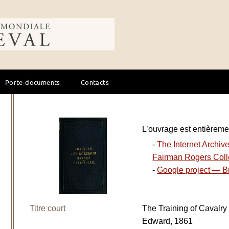
ale du cheval
Porte-documents
Contacts
L’ouvrage est entièremen
-
The Internet Archiv
Fairman Rogers Coll
-
Google project — Br
Titre court
The Training of Caval
Edward, 1861