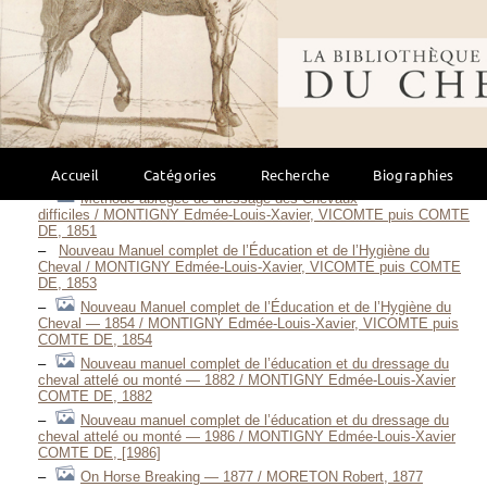
Regole da osservarsi nel cavalcare / MACETTI Alfonso, 1621
Deleyte de cavalleros, y placer de los cavallos / MAESTRE DE
Bibliothèque mondi
SAN JUAN Lucas, [1736]
From birth to backing / MAXWELL Richard, 1998
The horse and his schooling / MCTAGGART M. F., 1932
De afrigtingskunst / MERLEN Bernard VAN, 1840
Imprint training of the newborn foal / MILLER Robert M., 1991
Imprégnation comportementale du poulain nouveau-né / MILLER
Accueil
Catégories
Recherche
Biographies
Robert M., 1991
Méthode abrégée de dressage des Chevaux
difficiles / MONTIGNY Edmée-Louis-Xavier, VICOMTE puis COMTE
DE, 1851
Nouveau Manuel complet de l’Éducation et de l’Hygiène du
Cheval / MONTIGNY Edmée-Louis-Xavier, VICOMTE puis COMTE
DE, 1853
Nouveau Manuel complet de l’Éducation et de l’Hygiène du
Cheval — 1854 / MONTIGNY Edmée-Louis-Xavier, VICOMTE puis
COMTE DE, 1854
Nouveau manuel complet de l’éducation et du dressage du
cheval attelé ou monté — 1882 / MONTIGNY Edmée-Louis-Xavier
COMTE DE, 1882
Nouveau manuel complet de l’éducation et du dressage du
cheval attelé ou monté — 1986 / MONTIGNY Edmée-Louis-Xavier
COMTE DE, [1986]
On Horse Breaking — 1877 / MORETON Robert, 1877