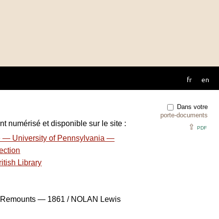
fr
en
Dans votre
porte-documents
t numérisé et disponible sur le site :
⇪
PDF
e — University of Pennsylvania —
ection
itish Library
ry Remounts — 1861 / NOLAN Lewis