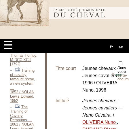
Breaking —
1883 / MORETON
Robert, 1883
Bibliothèque
Adestramento
do
cavalo / MORGADO
mondiale du
Felix DE
BARROS, 1991
☰
Every
fr
en
man his own
cheval
Judge / MORLAND
Thomas Hornby,
M DCC XCII
[1792]
Dans
Titre court
Jeunes chevaux -
Training
votre
⇪
of cavalry
Jeunes cavaliers —
porte-
PDF
remount horse,
docum
1996 / OLIVEIRA
a new system
—
Nuno, 1996
1852 / NOLAN
Lewis Edward,
Intitulé
Jeunes chevaux -
1852
The
Jeunes cavaliers —
Training of
Nuno Oliveira.
/
Cavalry
Remounts —
OLIVEIRA Nuno
,
1861 / NOLAN
Lewis Edward,