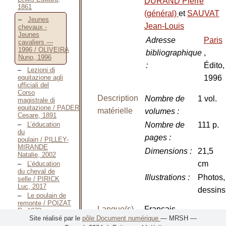
DURAND Pierre
1861
(général)
et
SAUVAT
Jeunes
Jean-Louis
chevaux -
Jeunes
Adresse
Paris
cavaliers —
1996 / OLIVEIRA
bibliographique
,
Nuno, 1996
:
Édito,
Lezioni di
1996
equitazione agli
ufficiali del
Corso
Description
Nombre de
1 vol.
magistrale di
equitazione / PADERNI
matérielle
volumes
:
Cesare, 1891
Nombre de
111 p.
L’éducation
du
pages
:
poulain / PILLEY-
MIRANDE
Dimensions
:
21,5
Natalie, 2002
cm
L’éducation
du cheval de
Illustrations
:
Photos,
selle / PIRICK
Luc, 2017
dessins
Le poulain de
remonte / POIZAT
Langue(s)
Français
P., 1972
Site réalisé par le
pôle Document numérique
— MRSH —
Anweisung