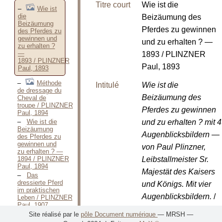
Titre court
Wie ist die
Wie ist
die
Beizäumung des
Beizäumung
Pferdes zu gewinnen
des Pferdes zu
gewinnen und
und zu erhalten ? —
zu erhalten ?
—
1893 / PLINZNER
1893 / PLINZNER
Paul, 1893
Paul, 1893
Méthode
Intitulé
Wie ist die
de dressage du
Beizäumung des
Cheval de
troupe / PLINZNER
Pferdes zu gewinnen
Paul, 1894
Wie ist die
und zu erhalten ? mit 4
Beizäumung
Augenblicksbildern —
des Pferdes zu
gewinnen und
von Paul Plinzner,
zu erhalten ? —
1894 / PLINZNER
Leibstallmeister Sr.
Paul, 1894
Majestät des Kaisers
Das
dressierte Pferd
und Königs. Mit vier
im praktischen
Augenblicksbildern.
/
Leben / PLINZNER
Paul, 1907
PLINZNER Paul
Méthode
Site réalisé par le
pôle Document numérique
— MRSH —
gymnastique du