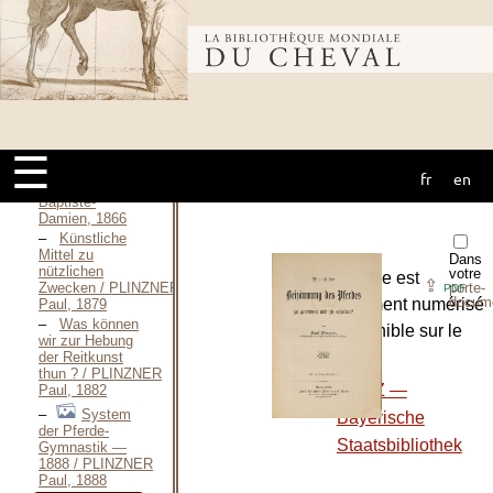
the Art of
Horsemanship
simplified
Bibliothèque
progressively for
Amateurs / PETERS
J.-G., 1835
Sur le
mondiale du
Dressage et
l’Enrênement
des
☰
Chevaux / PETETIN
fr
en
cheval
Anselme-Jean-
Baptiste-
Damien, 1866
Künstliche
Mittel zu
Dans
nützlichen
votre
L’ouvrage est
⇪
Zwecken / PLINZNER
porte-
PDF
docum
entièrement numérisé
Paul, 1879
Was können
et disponible sur le
wir zur Hebung
site :
der Reitkunst
thun ? / PLINZNER
-
MDZ —
Paul, 1882
System
Bayerische
der Pferde-
Staatsbibliothek
Gymnastik —
1888 / PLINZNER
Paul, 1888