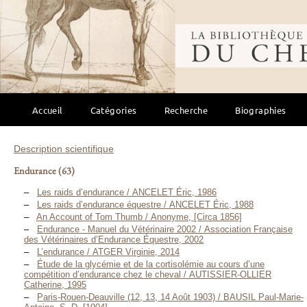
Bibliothèque mondi
Accueil
Catégories
Recherche
Biographies
Description scientifique
Endurance
(63)
Les raids d’endurance / ANCELET Éric, 1986
Les raids d’endurance équestre / ANCELET Éric, 1988
An Account of Tom Thumb / Anonyme, [Circa 1856]
Endurance - Manuel du Vétérinaire 2002 / Association Française
des Vétérinaires d’Endurance Équestre, 2002
L’endurance / ATGER Virginie, 2014
Étude de la glycémie et de la cortisolémie au cours d’une
compétition d’endurance chez le cheval / AUTISSIER-OLLIER
Catherine, 1995
Paris-Rouen-Deauville (12, 13, 14 Août 1903) / BAUSIL Paul-Marie-