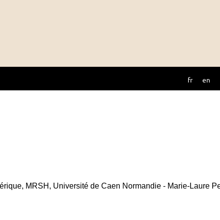
fr
en
rique, MRSH, Université de Caen Normandie - Marie-Laure Per