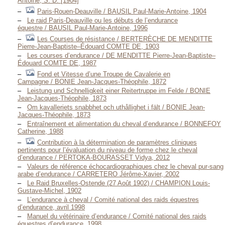
Antoine, S. D. [1904]
Paris-Rouen-Deauville / BAUSIL Paul-Marie-Antoine, 1904
Le raid Paris-Deauville ou les débuts de l’endurance
équestre / BAUSIL Paul-Marie-Antoine, 1996
Les Courses de résistance / BERTERÈCHE DE MENDITTE
Pierre-Jean-Baptiste–Édouard COMTE DE, 1903
Les courses d’endurance / DE MENDITTE Pierre-Jean-Baptiste–
Édouard COMTE DE, 1987
Fond et Vitesse d’une Troupe de Cavalerie en
Campagne / BONIE Jean-Jacques-Théophile, 1872
Leistung und Schnelligkeit einer Reitertruppe im Felde / BONIE
Jean-Jacques-Théophile, 1873
Om kavalleriets snabbhet och uthållighet i fält / BONIE Jean-
Jacques-Théophile, 1873
Entraînement et alimentation du cheval d’endurance / BONNEFOY
Catherine, 1988
Contribution à la détermination de paramètres cliniques
pertinents pour l’évaluation du niveau de forme chez le cheval
d’endurance / PERTOKA-BOURASSET Vidya, 2012
Valeurs de référence échocardiographiques chez le cheval pur-sang
arabe d’endurance / CARRETERO Jérôme-Xavier, 2002
Le Raid Bruxelles-Ostende (27 Août 1902) / CHAMPION Louis-
Gustave-Michel, 1902
L’endurance à cheval / Comité national des raids équestres
d’endurance, avril 1998
Manuel du vétérinaire d’endurance / Comité national des raids
équestres d’endurance, 1998