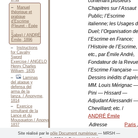
contenant plusieurs
Manuel
Chapitres sur l’Assaut
théorique et
Public; l’Escrime
pratique
d’Escrime
italienne; les Usages 
(Fleuret - Épée
–
Duel; l’Organisation d
Sabre) / ANDRÉ
l’Escrime en France;
Émile, 1896
l’Histoire de l’Escrime,
Instructions
for Cavalry
etc., par Émile André,
Sword
Exercise / ANGELO
Fondateur de la Revu
Henry Charles
l’Escrime Française —
William, 1835
Dessins inédits d’aprè
Laminas
del ataque y
MM. Louis Mérignac 
defensa del
arma de la
Pini — Hissard —
lanza. / Anonyme,
Adjudant Alessandri 
1814
Exercice
Chevillard; etc.
/
simultané de la
Lance et du
ANDRÉ Émile
Mousqueton / Anonyme,
Adresse
Paris
1837
bibliographique
Garni
Site réalisé par le
pôle Document numérique
— MRSH —
Vorschriften für