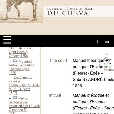
Bibliothèque
Description
scientifique
mondiale du
Équitation de
☰
combat
(121)
fr
en
cheval
Manual of
Skirmishing / A
Light Cavalry
Officer, 1854
Dans
Titre court
Manuel théorique et
Mounted
votre
Rifles / ACLAND
⇪
pratique d’Escrime
porte-
PDF
Thomas Dyke,
docum
1860
(Fleuret - Épée –
L’escrime du
Sabre) / ANDRÉ Émile
sabre à
cheval / ALESSANDRI
1896
A., S. D. [vers
1897]
Intitulé
Manuel théorique et
Pietra
pratique d’Escrime
paragone de’
cavallieri / ALESSANDRO
(Fleuret - Épée – Sabr
Giuseppe D’,
1711