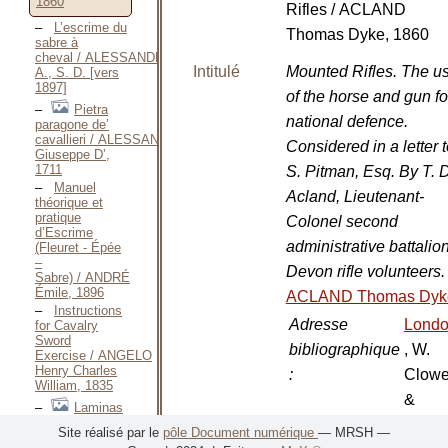
1860
Rifles / ACLAND
L’escrime du
Thomas Dyke, 1860
sabre à
cheval / ALESSANDRI
Intitulé
Mounted Rifles. The u
A., S. D. [vers
1897]
of the horse and gun fo
Pietra
national defence.
paragone de’
cavallieri / ALESSANDRO
Considered in a letter 
Giuseppe D’,
1711
S. Pitman, Esq. By T. D
Manuel
Acland, Lieutenant-
théorique et
pratique
Colonel second
d’Escrime
administrative battalio
(Fleuret - Épée
–
Devon rifle volunteers
Sabre) / ANDRÉ
Émile, 1896
ACLAND Thomas Dyk
Instructions
Adresse
Lond
for Cavalry
Sword
bibliographique
, W.
Exercise / ANGELO
Henry Charles
:
Clow
William, 1835
&
Laminas
del ataque y
Sons,
Site réalisé par le
pôle Document numérique
— MRSH —
defensa del