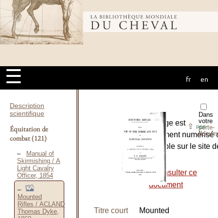
Bibliothèque
mondiale du
☰
fr
en
cheval
Description
scientifique
Dans
votre
L’ouvrage est
⇪
porte-
Équitation de
PDF
docum
entièrement numérisé 
combat
(121)
disponible sur le site d
Manual of
la:
Skirmishing / A
Light Cavalry
-
Consulter ce
Officer, 1854
document
Mounted
Rifles / ACLAND
Titre court
Mounted
Thomas Dyke,