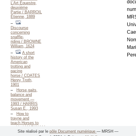
doc
L’Art Équestre,
deuxième
num
Partie / BARROIL
Étienne, 1889
MR
Univ
Discourse
Cae
concerning
snaffle-
Nor
riding / BROWNE
William, 1624
Mar
A short
Pere
history of the
American
trotting and
pacing
horse / COATES
Henry Troth,
1901
Horse gaits,
balance and
movement —
1993 / HARRIS
Susan E., 1993
How to
trayne and
teach Horses to
amble / MARKHAM
Site réalisé par le
pôle Document numérique
— MRSH —
Gervase, 1605