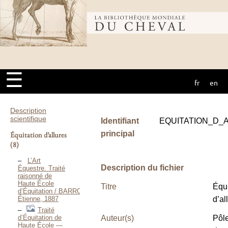
Bibliothèque
mondiale du
☰
fr
en
cheval
Description
scientifique
Identifiant
EQUITATION_D_
principal
Équitation d’allures
(8)
L’Art
Description du fichier
Équestre. Traité
raisonné de
Haute École
Titre
Équi
d’Équitation / BARROIL
Étienne, 1887
d’al
Traité
d’Équitation de
Auteur(s)
Pôl
Haute École —