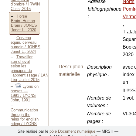
Adresse
North
d’ombre / IRWIN
Chris, 2015
bibliographique
Pomfr
:
Vermo
Horse
Brain, Human
,
Brain / JONES
Janet L., 2020
Trafal
Cerveau
Squar
équin, cerveau
Books
humain / JONES
Janet L., 2024
2020
Travailler
son cheval
selon les
Description
Description
avec 
principes de
matérielle
physique
:
index 
l’apprentissage / LANSADE
Léa, Juillet 2015
un
Lyons on
glossa
horses —
1991 / LYONS
Nombre de
1 vol.
John, 1991
volumes
:
Communication
Nombre de
VI-304
through the
reins for english
pages
:
riding / LYONS
John, 1993
Dimensions
:
23 cm
Site réalisé par le
pôle Document numérique
— MRSH —