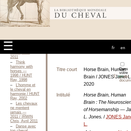
Klaus
Ferdinand,
Octobre 2013
Bibliothèque
Comportement
et
mondiale du
dressage / HENRIQUET
Michel,
Novembre 2009
☰
La Récré des
fr
en
cheval
Cavaliers / HEQUET
Muriel, Juin
2011
Think
harmony with
Dans
Titre court
Horse Brain, Human
horses —
votre
1998 / HUNT
⇪
Brain / JONES Janet L.
porte-
PDF
Ray, 1998
docum
2020
L’homme et
le cheval en
harmonie / HUNT
Intitulé
Horse Brain, Human
Ray, 2002
Brain : The Neuroscie
Les chevaux
ne mentent
of Horsemanship — Ja
jamais —
2011 / IRWIN
L. Jones.
/
JONES Jan
Chris, Avril 2011
L.
Danse avec
ton cheval