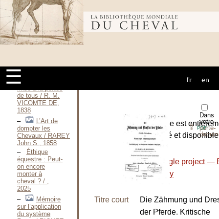
2004 / POWELL
Sam, 2004
Bibliothèque
Tachyhippodamia
or, The new
secret of taming
horses / POWELL
mondiale du
Willis J.,
[1874?]
☰
La
fr
en
cheval
Méthode Rarey
mise à la portée
de tous / R. M.
VICOMTE DE,
1838
Dans
L’Art de
votre
L’ouvrage est entièrem
⇪
porte-
dompter les
PDF
docum
numérisé et disponible 
Chevaux / RAREY
John S., 1858
site :
Éthique
équestre : Peut-
-
Google project — B
on encore
Library
monter à
cheval ? / ,
2025
Mémoire
Titre court
Die Zähmung und Dre
sur l’application
der Pferde. Kritische
du système