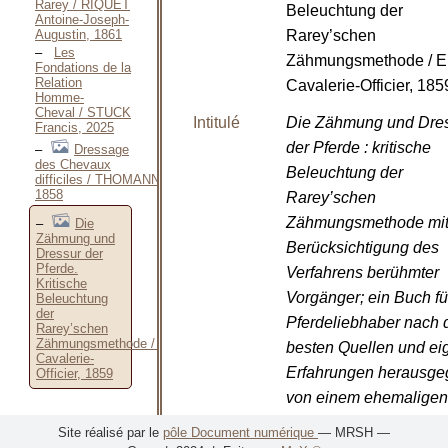
Rarey / RIQUET
Beleuchtung der
Antoine-Joseph-
Augustin, 1861
Rarey’schen
Les
Zähmungsmethode / E
Fondations de la
Relation
Cavalerie-Officier, 185
Homme-
Cheval / STUCK
Intitulé
Die Zähmung und Dre
Francis, 2025
der Pferde : kritische
Dressage
des Chevaux
Beleuchtung der
difficiles / THOMANN,
1858
Rarey’schen
Zähmungsmethode mi
Die
Zähmung und
Berücksichtigung des
Dressur der
Pferde.
Verfahrens berühmter
Kritische
Vorgänger; ein Buch für
Beleuchtung
der
Pferdeliebhaber nach 
Rarey’schen
Zähmungsmethode / Eine
besten Quellen und e
Cavalerie-
Erfahrungen herausg
Officier, 1859
von einem ehemaligen
Cavalerie-Officier.
/
Ei
Site réalisé par le
pôle Document numérique
— MRSH —
Cavalerie-Officier
et
R