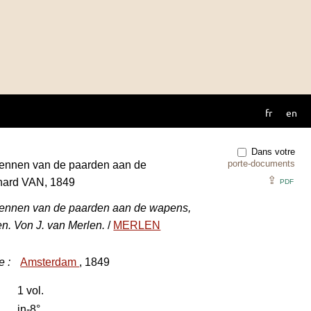
fr
en
Dans votre
porte-documents
wennen van de paarden aan de
⇪
ard VAN, 1849
PDF
wennen van de paarden aan de wapens,
en. Von J. van Merlen.
/
MERLEN
e
:
Amsterdam
, 1849
1 vol.
in-8°