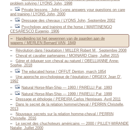
problem solving / LYONS John, 1998
Private lessons : John Lyons answers your questions on care
and training / LYONS John, 2000
Dressage des chevaux / LYONS John, Septembre 2002
Psychology and training of the horse / MARTINENGO
CESARESCO Eugenio, 1906
Handleiding tot het gewennen van de paarden aan de
wapens / MERLEN Bernard VAN, 1849
Révolution dans l’équitation / MILLER Robert M., Septembre 2008
Cheval et cavalier partenaires / MOINARD Claire, Juillet 2015
Gérer et éduquer son cheval au naturel / OBELLIANNE Anne-
Sophie, 2018
The educated horse / OFFUT Denton, march 1854
Une approche psychologique de l’équitation / ORGEIX Jean D’,
1992
Natural Horse-Man-Ship — 1993 / PARELLI Pat, 1993
Natural Horse-Man-Ship — 1999 / PARELLI Pat, 1999
Dressage et éthologie / PEREIRA Carlos Henriques, Avril 2011
Dans le secret de la relation homme/cheval / PERRIN Christelle,
2013
Nouveaux secrets sur la relation homme-cheval / PERRIN
Christelle, 2016
Le secret des chuchoteurs américains — 2000 / PILLEY-MIRANDE
Natalie, Juillet 2000