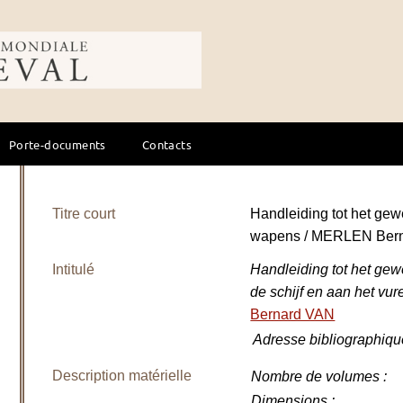
ale du cheval
Porte-documents
Contacts
Titre court
Handleiding tot het ge
wapens / MERLEN Bern
Intitulé
Handleiding tot het ge
de schijf en aan het vur
Bernard VAN
Adresse bibliographiqu
Description matérielle
Nombre de volumes
:
Dimensions
: