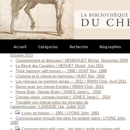
Les savoirs d’équitation éthologique — T. 2 / Haras de La Cense,
2004
Bibliothèque mondi
Les savoirs d’équitation éthologique — T. 3 / Haras de La Cense,
2004
La méthode La Cense — 2017 / Haras de La Cense, 2017
Mit Pferden Tanzen — 1993 / HEMPFLING Klaus Ferdinand, 1993
Danser avec les chevaux — 1996 / HEMPFLING Klaus Ferdinand,
1996
Lorsque les chevaux se révèlent — 2004 / HEMPFLING Klaus
Ferdinand, 2004
Accueil
Catégories
Recherche
Biographies
Lorsque les chevaux nous parlent / HEMPFLING Klaus Ferdinand,
Octobre 2013
Comportement et dressage / HENRIQUET Michel, Novembre 2009
La Récré des Cavaliers / HEQUET Muriel, Juin 2011
Think harmony with horses — 1998 / HUNT Ray, 1998
L’homme et le cheval en harmonie / HUNT Ray, 2002
Les chevaux ne mentent jamais — 2011 / IRWIN Chris, Avril 2011
Danse avec ton cheval d’ombre / IRWIN Chris, 2015
Horse Brain, Human Brain / JONES Janet L., 2020
Cerveau équin, cerveau humain / JONES Janet L., 2024
Travailler son cheval selon les principes de
l’apprentissage / LANSADE Léa, Juillet 2015
Lyons on horses — 1991 / LYONS John, 1991
Communication through the reins for english riding / LYONS John,
1993
Communicating with cues : the rider’s guide to training and