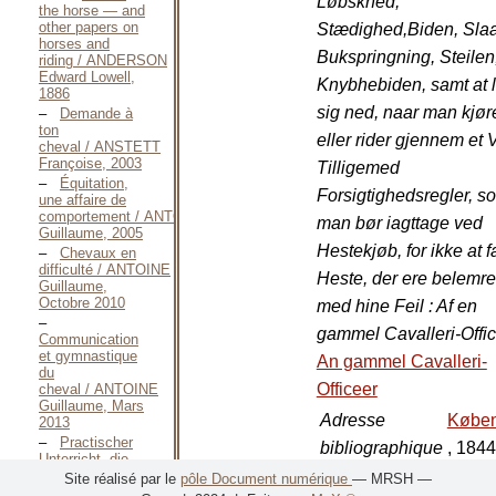
Løbskhed,
the horse — and
other papers on
Stædighed,Biden, Sla
horses and
Bukspringning, Steilen
riding / ANDERSON
Edward Lowell,
Knybhebiden, samt at
1886
sig ned, naar man kjør
Demande à
ton
eller rider gjennem et 
cheval / ANSTETT
Françoise, 2003
Tilligemed
Équitation,
Forsigtighedsregler, s
une affaire de
comportement / ANTOINE
man bør iagttage ved
Guillaume, 2005
Hestekjøb, for ikke at 
Chevaux en
difficulté / ANTOINE
Heste, der ere belemr
Guillaume,
Octobre 2010
med hine Feil : Af en
gammel Cavalleri-Offi
Communication
et gymnastique
An gammel Cavalleri-
du
Officeer
cheval / ANTOINE
Guillaume, Mars
Adresse
Købe
2013
Practischer
bibliographique
, 1844
Unterricht, die
:
Pferde an das
Site réalisé par le
pôle Document numérique
— MRSH —
Gewehr / BACH