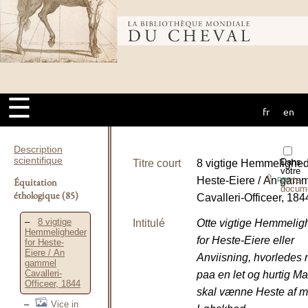
Bibliothèque
mondiale du
☰
fr
en
cheval
Description
scientifique
Dans
Titre court
8 vigtige Hemmelighed
votre
⇪
Heste-Eiere / An gam
porte-
Équitation
PDF
docum
éthologique
(85)
Cavalleri-Officeer, 184
8 vigtige
Intitulé
Otte vigtige Hemmelig
Hemmeligheder
for Heste-Eiere eller
for Heste-
Eiere / An
Anviisning, hvorledes
gammel
Cavalleri-
paa en let og hurtig M
Officeer, 1844
skal vænne Heste af 
Vice in