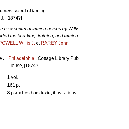
e new secret of taming
J., [1874?]
 new secret of taming horses by Willis
added the breaking, training, and taming
POWELL Willis J.
et
RAREY John
e
:
Philadelphia
, Cottage Library Pub.
House, [1874?]
1 vol.
161 p.
8 planches hors texte, illustrations