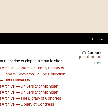
fr
en
Dans votre
porte-documents
t numérisé et disponible sur le site :
⇪
PDF
 Archive — Webster Family Library of
 — John A. Seaverns Equine Collection
 Tufts University
 Archive — University of Michigan
 Archive — University of Michigan
t Archive — The Library of Congress
t Archive — Library of Congress