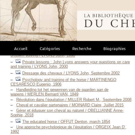
Les chevaux ne mentent jamais — 2011 / IRWIN Chris, Avril 2011
Danse avec ton cheval d’ombre / IRWIN Chris, 2015
Bibliothèque mondi
Horse Brain, Human Brain / JONES Janet L., 2020
Cerveau équin, cerveau humain / JONES Janet L., 2024
Travailler son cheval selon les principes de
l’apprentissage / LANSADE Léa, Juillet 2015
Lyons on horses — 1991 / LYONS John, 1991
Communication through the reins for english riding / LYONS John,
1993
Accueil
Catégories
Recherche
Biographies
Communicating with cues : the rider’s guide to training and
problem solving / LYONS John, 1998
Private lessons : John Lyons answers your questions on care
and training / LYONS John, 2000
Dressage des chevaux / LYONS John, Septembre 2002
Psychology and training of the horse / MARTINENGO
CESARESCO Eugenio, 1906
Handleiding tot het gewennen van de paarden aan de
wapens / MERLEN Bernard VAN, 1849
Révolution dans l’équitation / MILLER Robert M., Septembre 2008
Cheval et cavalier partenaires / MOINARD Claire, Juillet 2015
Gérer et éduquer son cheval au naturel / OBELLIANNE Anne-
Sophie, 2018
The educated horse / OFFUT Denton, march 1854
Une approche psychologique de l’équitation / ORGEIX Jean D’,
1992