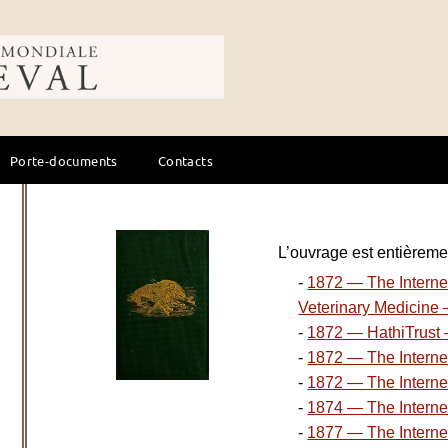
ale du cheval
Porte-documents
Contacts
L’ouvrage est entièremen
-
1872 — The Internet
Veterinary Medicine
-
1872 — HathiTrust —
-
1872 — The Internet
-
1872 — The Internet
-
1874 — The Interne
-
1877 — The Interne