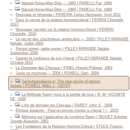
Natural Horse-Man-Ship — 1993 / PARELLI Pat, 1993
Natural Horse-Man-Ship — 1999 / PARELLI Pat, 1999
Dressage et éthologie / PEREIRA Carlos Henriques, Avril 2011
Dans le secret de la relation homme/cheval / PERRIN Christelle,
2013
Nouveaux secrets sur la relation homme-cheval / PERRIN
Christelle, 2016
Le secret des chuchoteurs américains — 2000 / PILLEY-MIRANDE
Natalie, Juillet 2000
Penser poney, parler poney / PILLEY-MIRANDE Natalie,
Septembre 2008
Gagner la confiance de son cheval / PILLEY-MIRANDE Natalie,
Octobre 2014
Le Dressage des Chevaux / PINEL Honoré-Philippe, 1881
Juste un murmure — 2004 / POWELL Sam, 2004
Tachyhippodamia or, The new secret of taming
horses / POWELL Willis J., [1874?]
La Méthode Rarey mise à la portée de tous / R. M. VICOMTE
DE, 1838
L’Art de dompter les Chevaux / RAREY John S., 1858
Éthique équestre : Peut-on encore monter à cheval ? / , 2025
Mémoire sur l’application du système Rarey / RIQUET Antoine-
Joseph-Augustin, 1861
Les Fondations de la Relation Homme-Cheval / STUCK Francis,