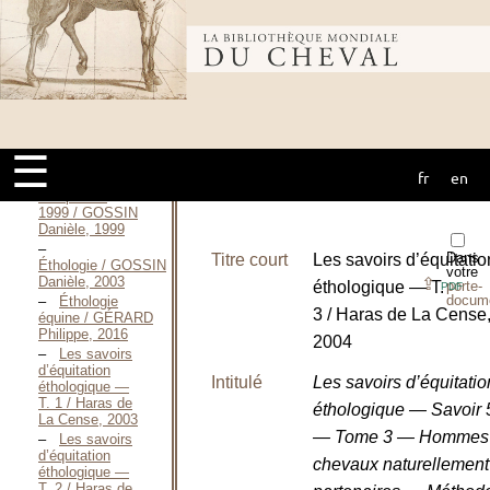
Pferdedressur
im Ritt und
Zug / GORDON
Bibliothèque
Eduard, 1845
Parler au
cheval et être
mondiale du
compris —
1996 / GOSSIN
Danièle, 1996
☰
Parler au
fr
en
cheval
cheval et être
compris —
1999 / GOSSIN
Danièle, 1999
Dans
Titre court
Les savoirs d’équitatio
Éthologie / GOSSIN
votre
Danièle, 2003
⇪
éthologique — T.
porte-
PDF
docum
Éthologie
3 / Haras de La Cense
équine / GÉRARD
Philippe, 2016
2004
Les savoirs
d’équitation
Intitulé
Les savoirs d’équitatio
éthologique —
T. 1 / Haras de
éthologique — Savoir 
La Cense, 2003
— Tome 3 — Hommes
Les savoirs
d’équitation
chevaux naturellement
éthologique —
T. 2 / Haras de