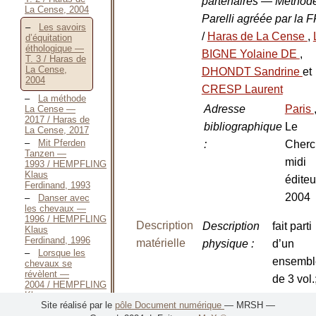
partenaires — Méthod
La Cense, 2004
Parelli agréée par la 
Les savoirs
/
Haras de La Cense
,
d’équitation
éthologique —
BIGNE Yolaine DE
,
T. 3 / Haras de
La Cense,
DHONDT Sandrine
et
2004
CRESP Laurent
La méthode
Adresse
Paris
La Cense —
2017 / Haras de
bibliographique
Le
La Cense, 2017
Mit Pferden
:
Cherc
Tanzen —
midi
1993 / HEMPFLING
Klaus
éditeu
Ferdinand, 1993
2004
Danser avec
les chevaux —
1996 / HEMPFLING
Description
Description
fait parti
Klaus
Ferdinand, 1996
matérielle
physique
:
d’un
Lorsque les
ensembl
chevaux se
révèlent —
de 3 vol.
2004 / HEMPFLING
Klaus
avec un
Site réalisé par le
pôle Document numérique
— MRSH —
Ferdinand, 2004
index