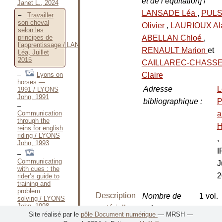
et de l’équitation]
/
Janet L., 2024
LANSADE Léa
,
PUL
Travailler
son cheval
Olivier
,
LAURIOUX Al
selon les
ABELLAN Chloé
,
principes de
l’apprentissage / LANSADE
RENAULT Marion
et
Léa, Juillet
2015
CAILLAREC-CHASS
Lyons on
Claire
horses —
Adresse
L
1991 / LYONS
John, 1991
bibliographique
:
P
Communication
a
through the
H
reins for english
riding / LYONS
,
John, 1993
I
Communicating
J
with cues : the
2
rider’s guide to
training and
problem
Description
Nombre de
1 vol.
solving / LYONS
John, 1998
matérielle
volumes
:
Site réalisé par le
pôle Document numérique
— MRSH —
Private
Nombre de
77 p.