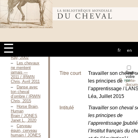
La Récré des
Cavaliers / HEQUET
Muriel, Juin
Bibliothèque
2011
Think
harmony with
horses —
mondiale du
1998 / HUNT
Ray, 1998
☰
L’homme et
le cheval en
fr
en
cheval
harmonie / HUNT
Ray, 2002
Les chevaux
ne mentent
jamais —
Dans
Titre court
Travailler son cheval s
votre
2011 / IRWIN
⇪
les principes de
porte-
PDF
Chris, Avril 2011
docum
Danse avec
l’apprentissage / LA
ton cheval
Léa, Juillet 2015
d’ombre / IRWIN
Chris, 2015
Horse Brain,
Intitulé
Travailler son cheval s
Human
les principes de
Brain / JONES
Janet L., 2020
l’apprentissage [publié
Cerveau
équin, cerveau
l’Institut français du ch
humain / JONES