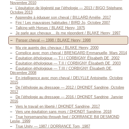
Novembre 2010
L’équitation de légèreté par l’éthologie — 2013 / BIGO Stéphane,
Octobre 2013
Apprendre à éduquer son cheval / BILLARD Amélie, 2017
Fini ! Les mauvaises habitudes / BIRD Jo, Octobre 2007
Talking with Horses / BLAKE Henry, 1975
Je parle aux chevaux... ils me répondent / BLAKE Henry, 1997
Penser cheval — 1998 / BLAKE Henry, 1998
Ma vie auprès des chevaux / BLAKE Henry, 2000
Complice avec mon cheval / BRENGARD Emmanuelle, Mars 2014
Équitation éthologique — T.I / CORBIGNY Élisabeth DE, 2002
Équitation éthologique — T.II / CORBIGNY Élisabeth DE, 2003
Équitation éthologique — T.III / CORBIGNY Élisabeth DE,
Décembre 2008
En intelligence avec mon cheval / DELYLLE Antoinette, Octobre
2015
De l’éthologie au dressage — 2012 / DHONDT Sandrine, Octobre
2012
De l’éthologie au dressage — 2016 / DHONDT Sandrine, Janvier
2016
Vers le travail en liberté / DHONDT Sandrine, 2017
Vers une équitation sans mors / DHONDT Sandrine, 2018
True horsemanship through feel / DORRANCE Bill DESMOND
Leslie, 1999
True Unity — 1987 / DORRANCE Tom, 1987