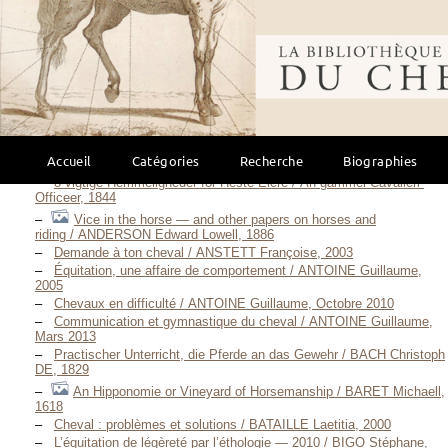
Bibliothèque mondi
Description scientifique
Équitation éthologique
(85)
Accueil
Catégories
Recherche
Biographies
8 vigtige Hemmeligheder for Heste-Eiere / An gammel Cavalleri-
Officeer, 1844
Vice in the horse — and other papers on horses and
riding / ANDERSON Edward Lowell, 1886
Demande à ton cheval / ANSTETT Françoise, 2003
Équitation, une affaire de comportement / ANTOINE Guillaume,
2005
Chevaux en difficulté / ANTOINE Guillaume, Octobre 2010
Communication et gymnastique du cheval / ANTOINE Guillaume,
Mars 2013
Practischer Unterricht, die Pferde an das Gewehr / BACH Christoph
DE, 1829
An Hipponomie or Vineyard of Horsemanship / BARET Michaell,
1618
Cheval : problèmes et solutions / BATAILLE Laetitia, 2000
L’équitation de légèreté par l’éthologie — 2010 / BIGO Stéphane,