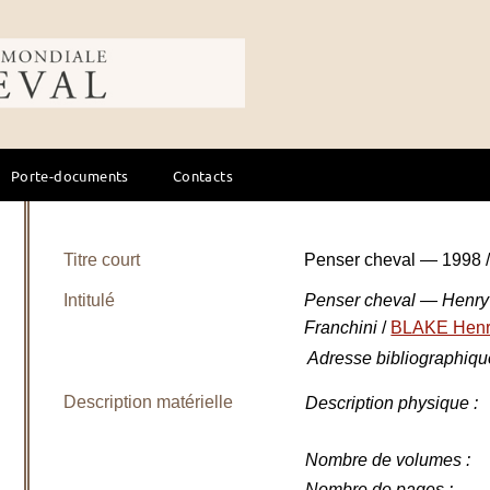
ale du cheval
Porte-documents
Contacts
Titre court
Penser cheval — 1998 
Intitulé
Penser cheval — Henry B
Franchini
/
BLAKE Hen
Adresse bibliographiqu
Description matérielle
Description physique
:
Nombre de volumes
:
Nombre de pages
: