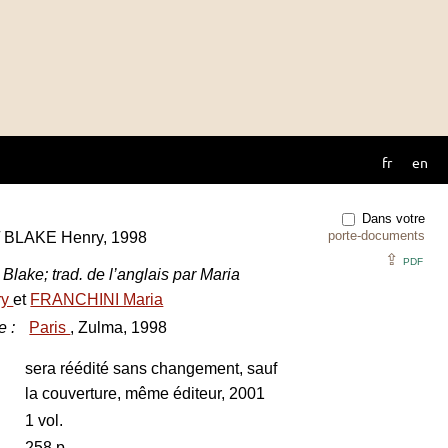
fr
en
Dans votre
porte-documents
/ BLAKE Henry, 1998
⇪
PDF
lake; trad. de l’anglais par Maria
ry
et
FRANCHINI Maria
e
:
Paris
, Zulma, 1998
sera réédité sans changement, sauf
la couverture, même éditeur, 2001
1 vol.
258 p.