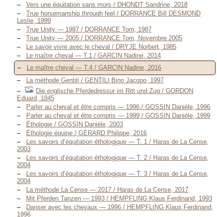
Vers une équitation sans mors / DHONDT Sandrine, 2018
True horsemanship through feel / DORRANCE Bill DESMOND
Leslie, 1999
True Unity — 1987 / DORRANCE Tom, 1987
True Unity — 2005 / DORRANCE Tom, Novembre 2005
Le savoir vivre avec le cheval / DRYJE Norbert, 1985
Le maître cheval — T.1 / GARCIN Nadine, 2014
Le maître cheval — T.4 / GARCIN Nadine, 2016
La méthode Gentili / GENTILI Bino Jacopo, 1997
Die englische Pferdedressur im Ritt und Zug / GORDON
Eduard, 1845
Parler au cheval et être compris — 1996 / GOSSIN Danièle, 1996
Parler au cheval et être compris — 1999 / GOSSIN Danièle, 1999
Éthologie / GOSSIN Danièle, 2003
Éthologie équine / GÉRARD Philippe, 2016
Les savoirs d’équitation éthologique — T. 1 / Haras de La Cense,
2003
Les savoirs d’équitation éthologique — T. 2 / Haras de La Cense,
2004
Les savoirs d’équitation éthologique — T. 3 / Haras de La Cense,
2004
La méthode La Cense — 2017 / Haras de La Cense, 2017
Mit Pferden Tanzen — 1993 / HEMPFLING Klaus Ferdinand, 1993
Danser avec les chevaux — 1996 / HEMPFLING Klaus Ferdinand,
1996