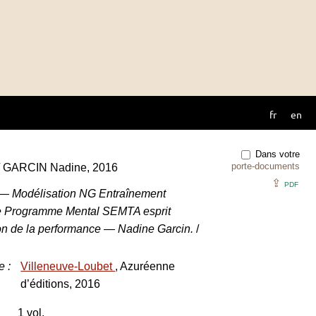
fr
en
Dans votre
porte-documents
 / GARCIN Nadine, 2016
⇪
PDF
 — Modélisation NG Entraînement
le Programme Mental SEMTA esprit
ion de la performance — Nadine Garcin.
/
e
:
Villeneuve-Loubet
, Azuréenne
d’éditions, 2016
1 vol.