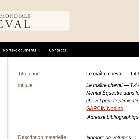
ale du cheval
Porte-documents
Contacts
Titre court
Le maître cheval — T.4
Intitulé
Le maître cheval — T.4
Mental Équestre dans 
cheval pour l’optimisat
GARCIN Nadine
Adresse bibliographiqu
Description matérielle
Nombre de volumes
: