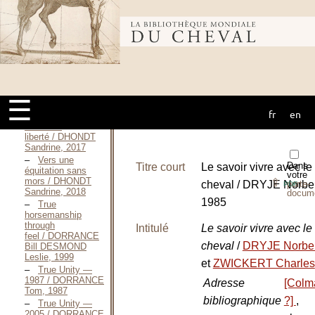
dressage —
2012 / DHONDT
Sandrine,
Bibliothèque
Octobre 2012
De
l’éthologie au
mondiale du
dressage —
2016 / DHONDT
Sandrine,
☰
Janvier 2016
fr
en
cheval
Vers le
travail en
liberté / DHONDT
Sandrine, 2017
Vers une
Dans
Titre court
Le savoir vivre avec le
équitation sans
votre
mors / DHONDT
⇪
cheval / DRYJE Norber
porte-
PDF
Sandrine, 2018
docum
1985
True
horsemanship
through
Intitulé
Le savoir vivre avec le
feel / DORRANCE
cheval
/
DRYJE Norber
Bill DESMOND
Leslie, 1999
et
ZWICKERT Charles
True Unity —
1987 / DORRANCE
Adresse
[Colm
Tom, 1987
bibliographique
?]
,
True Unity —
2005 / DORRANCE