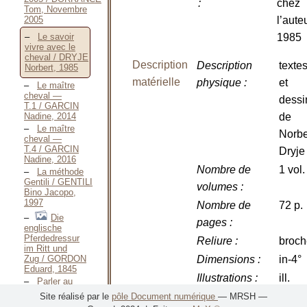
:
chez
Tom, Novembre
2005
l’auteu
1985
Le savoir
vivre avec le
cheval / DRYJE
Description
Description
texte
Norbert, 1985
matérielle
physique
:
et
Le maître
cheval —
dessi
T.1 / GARCIN
Nadine, 2014
de
Le maître
Norbe
cheval —
T.4 / GARCIN
Dryje
Nadine, 2016
Nombre de
1 vol.
La méthode
Gentili / GENTILI
volumes
:
Bino Jacopo,
1997
Nombre de
72 p.
Die
pages
:
englische
Pferdedressur
Reliure
:
broch
im Ritt und
Zug / GORDON
Dimensions
:
in-4°
Eduard, 1845
Illustrations
:
ill.
Parler au
cheval et être
Site réalisé par le
pôle Document numérique
— MRSH —
compris —
Langue(s)
Français