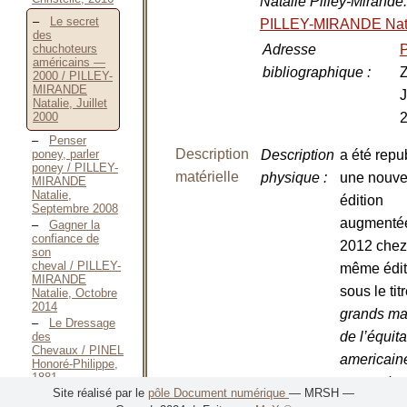
Natalie Pilley-Mirande
Le secret
PILLEY-MIRANDE Nat
des
Adresse
P
chuchoteurs
américains —
bibliographique
:
Z
2000 / PILLEY-
MIRANDE
J
Natalie, Juillet
2000
Penser
Description
poney, parler
Description
a été repu
poney / PILLEY-
matérielle
physique
:
une nouve
MIRANDE
Natalie,
édition
Septembre 2008
augmenté
Gagner la
confiance de
2012 chez
son
cheval / PILLEY-
même édit
MIRANDE
sous le tit
Natalie, Octobre
2014
grands ma
Le Dressage
de l’équita
des
Chevaux / PINEL
americaine
Honoré-Philippe,
1881
secret des
Site réalisé par le
pôle Document numérique
— MRSH —
Juste un
chuchoteu