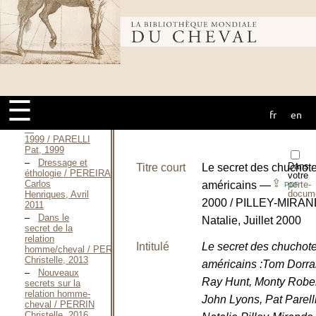
psychologique
de
l’équitation / ORGEIX
Bibliothèque
Jean D’, 1992
Natural
Horse-Man-Ship
—
mondiale du
1993 / PARELLI
Pat, 1993
☰
Natural
fr
en
cheval
Horse-Man-Ship
—
1999 / PARELLI
Pat, 1999
Dressage et
Dans
Titre court
Le secret des chuchot
éthologie / PEREIRA
votre
⇪
Carlos
américains —
porte-
PDF
docum
Henriques, Avril
2000 / PILLEY-MIRA
2011
Dans le
Natalie, Juillet 2000
secret de la
relation
Intitulé
Le secret des chuchot
homme/cheval / PERRIN
Christelle, 2013
américains :Tom Dorra
Nouveaux
Ray Hunt, Monty Rober
secrets sur la
relation homme-
John Lyons, Pat Parell
cheval / PERRIN
Christelle, 2016